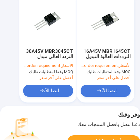
30A45V MBR3045CT
16A45V MBR1645CT
الترددات العالية التبديل
التردد العالي مبدل
إمدادات الطاقة ديودات
إمدادات الطاقة ديودات
الأسعار:
According to your order requirement
الأسعار:
According to your order requirement
شوتكي الحاجز
الحاجز شوتكي
MOQ:
وفقا لمتطلبات طلبك
MOQ:
وفقا لمتطلبات طلبك
أحصل على آخر سعر
أحصل على آخر سعر
ﺎﺘﺼﻟ ﺍﻶﻧ
ﺎﺘﺼﻟ ﺍﻶﻧ
وفر وقتك
دعنا نتصل بأفضل المنتجات معك.