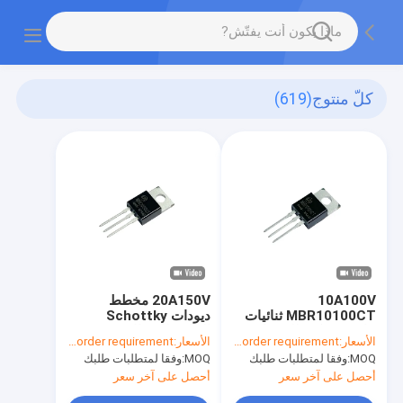
كلّ منتوج
(619)
10A100V
20A150V مخطط
MBR10100CT ثنائيات
ديودات Schottky
حاجز شوتكي للترددات
الحاجز للاتصالات
الأسعار:
According to your order requirement
الأسعار:
According to your order requirement
الراديوية
اللاسلكية
MOQ:
وفقا لمتطلبات طلبك
MOQ:
وفقا لمتطلبات طلبك
MBR20150CT
أحصل على آخر سعر
أحصل على آخر سعر