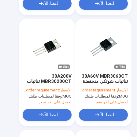
ﺎﺘﺼﻟ ﺍﻶﻧ
ﺎﺘﺼﻟ ﺍﻶﻧ
30A200V
30A60V MBR3060CT
ثنائيات شوتكي منخفضة
MBR30200CT ثنائيات
التردد للسيارات
حاجز شوتكي مع حساسية
الأسعار:
According to your order requirement
الأسعار:
According to your order requirement
الإلكترونية
أقل إلى-220AB
MOQ:
وفقا لمتطلبات طلبك
MOQ:
وفقا لمتطلبات طلبك
أحصل على آخر سعر
أحصل على آخر سعر
ﺎﺘﺼﻟ ﺍﻶﻧ
ﺎﺘﺼﻟ ﺍﻶﻧ