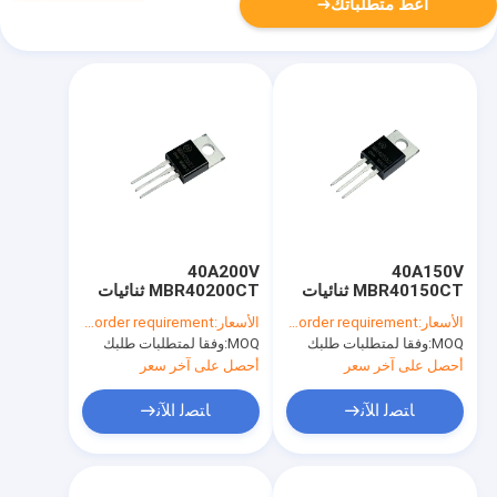
أعط متطلباتك
40A200V
40A150V
MBR40150CT ثنائيات
MBR40200CT ثنائيات
حاجز شوتكي مع حماية
حاجز شوتكي ذات الجهد
الأسعار:
According to your order requirement
الأسعار:
According to your order requirement
القطبية
الأمامي المنخفض
MOQ:
وفقا لمتطلبات طلبك
MOQ:
وفقا لمتطلبات طلبك
أحصل على آخر سعر
أحصل على آخر سعر
ﺎﺘﺼﻟ ﺍﻶﻧ
ﺎﺘﺼﻟ ﺍﻶﻧ