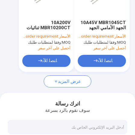
برنامج VR
حولنا
10A200V
10A45V MBR1045CT
الجهد الأمامي الجهد
MBR10200CT ثنائيات
جولة في المصنع
المنخفض VF ديودات
شوتكي سرعة التبديل
الأسعار:
According to your order requirement
الأسعار:
According to your order requirement
شوتكي الحاجزية
السريعة TO-220AB
MOQ:
وفقا لمتطلبات طلبك
MOQ:
وفقا لمتطلبات طلبك
للمحولات
مراقبة الجودة
أحصل على آخر سعر
أحصل على آخر سعر
اتصل بنا
ﺎﺘﺼﻟ ﺍﻶﻧ
ﺎﺘﺼﻟ ﺍﻶﻧ
أخبار
عرض المزيد
القضايا
اترك رسالة
سوف نقوم بالرد بسرعة
العاكس اي جي بي تي
IGBT عالية الطاقة