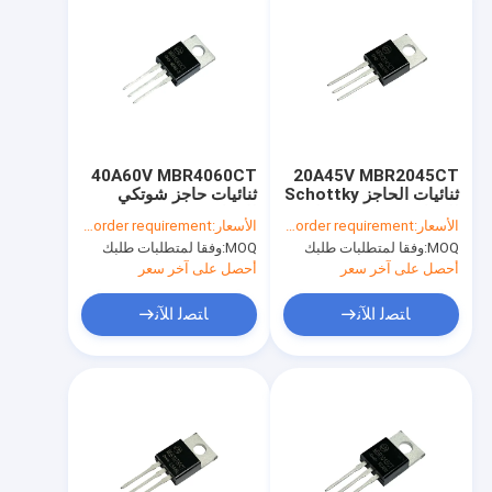
40A60V MBR4060CT
20A45V MBR2045CT
ثنائيات الحاجز Schottky
ثنائيات حاجز شوتكي
للإضاءة LED والمحولات
للإضاءة TO-220AB
الأسعار:
According to your order requirement
الأسعار:
According to your order requirement
MOQ:
وفقا لمتطلبات طلبك
MOQ:
وفقا لمتطلبات طلبك
أحصل على آخر سعر
أحصل على آخر سعر
ﺎﺘﺼﻟ ﺍﻶﻧ
ﺎﺘﺼﻟ ﺍﻶﻧ
المنزل
المنتجات
فيديوهات