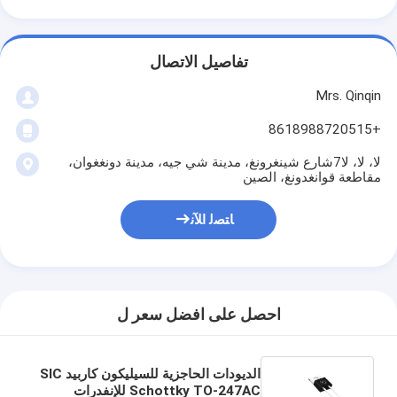
تفاصيل الاتصال
Mrs. Qinqin
+8618988720515
لا، لا، لا7شارع شينغرونغ، مدينة شي جيه، مدينة دونغغوان،
مقاطعة قوانغدونغ، الصين
ﺎﺘﺼﻟ ﺍﻶﻧ
احصل على افضل سعر ل
الديودات الحاجزية للسيليكون كاربيد SIC
Schottky TO-247AC للإنفدرات