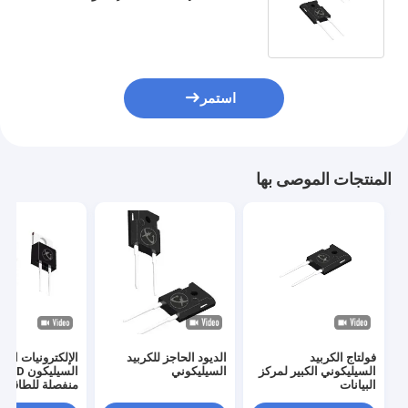
الشمسية
استمر
المنتجات الموصى بها
فولتاج الكربيد
الديود الحاجز للكربيد
الإلكترونيات الكر
السيليكوني الكبير لمركز
السيليكوني
ا
البيانات
منفصلة للطاقة لد
إمدادات الطاقة