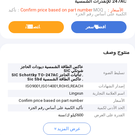
247AC للإنفدرات الشمسية
الأسعار：Confirm price based on part number
MOQ：تأكيد
الكمية على أساس رقم الجزء
افضل سعر
ﺎﺘﺼﻟ ﺍﻶﻧ
منتوج وصف
عاكس الطاقة الشمسية ديودات الحاجز
شوتكي SIC
تسليط الضوء
,
ثنائيات الحاجز SIC Schottky TO-247AC
,
عاكس الطاقة الشمسية Sic Sbd
إصدار الشهادات
ISO9001,ISO14001,ROHS,REACH
اسم العلامة التجارية
Lingxun
الأسعار
Confirm price based on part number
الحد الأدنى لكمية
تأكيد الكمية على أساس رقم الجزء
القدرة على العرض
600كيلو ك/سنة
عرض المزيد