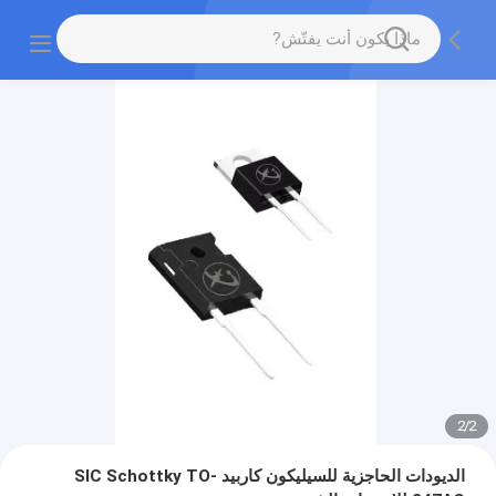
2
/
2
الديودات الحاجزية للسيليكون كاربيد SIC Schottky TO-