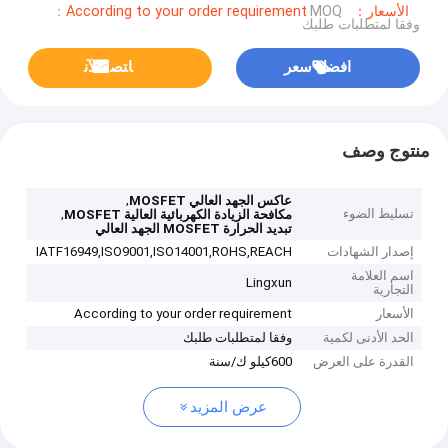
الأسعار：According to your order requirement
MOQ：
وفقا لمتطلبات طلبك
افضل سعر
ﺎﺘﺼﻟ ﺍﻶﻧ
منتوج وصف
,
عاكس الجهد العالي MOSFET
تسليط الضوء
,
مكافحة الزيادة الكهربائية العالية MOSFET
تبديد الحرارة MOSFET الجهد العالي
إصدار الشهادات
IATF16949,ISO9001,ISO14001,ROHS,REACH
اسم العلامة
Lingxun
التجارية
الأسعار
According to your order requirement
الحد الأدنى لكمية
وفقا لمتطلبات طلبك
القدرة على العرض
600كيلو ك/سنة
عرض المزيد