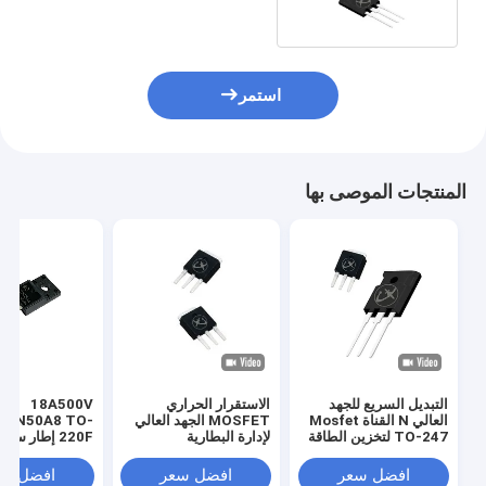
استمر
المنتجات الموصى بها
التبديل السريع للجهد
الاستقرار الحراري
18A500V
العالي N القناة Mosfet
MOSFET الجهد العالي
18N50A8 TO-
TO-247 لتخزين الطاقة
لإدارة البطارية
220F إطار سم
الجديدة
موزفيت عالية ال
لمصدر الطاقة غي
افضل سعر
افضل سعر
افضل سع
المتقطع