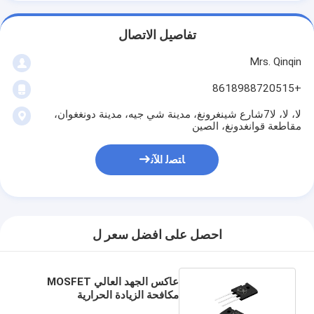
تفاصيل الاتصال
Mrs. Qinqin
+8618988720515
لا، لا، لا7شارع شينغرونغ، مدينة شي جيه، مدينة دونغغوان،
مقاطعة قوانغدونغ، الصين
ﺎﺘﺼﻟ ﺍﻶﻧ
احصل على افضل سعر ل
عاكس الجهد العالي MOSFET
مكافحة الزيادة الحرارية