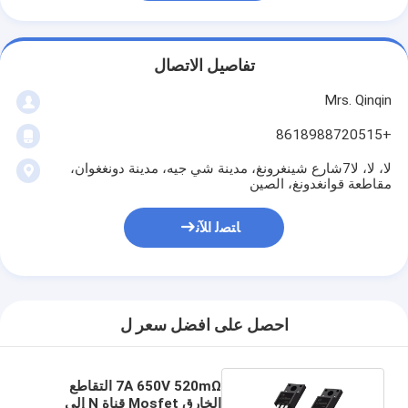
تفاصيل الاتصال
Mrs. Qinqin
+8618988720515
لا، لا، لا7شارع شينغرونغ، مدينة شي جيه، مدينة دونغغوان،
مقاطعة قوانغدونغ، الصين
ﺎﺘﺼﻟ ﺍﻶﻧ
احصل على افضل سعر ل
7A 650V 520mΩ التقاطع
الخارق Mosfet قناة N إلى