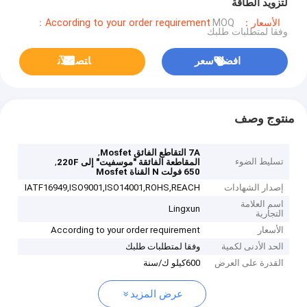
لتزويد الطاقة
الأسعار：According to your order requirement
MOQ：
وفقا لمتطلبات طلبك
افضل سعر
ﺎﺘﺼﻟ ﺍﻶﻧ
منتوج وصف
,
7A التقاطع الفائق Mosfet
تسليط الضوء
,
المقاطعة الفائقة "موسفيت" إلى 220F
650 فولت N القناة Mosfet
إصدار الشهادات
IATF16949,ISO9001,ISO14001,ROHS,REACH
اسم العلامة
Lingxun
التجارية
الأسعار
According to your order requirement
الحد الأدنى لكمية
وفقا لمتطلبات طلبك
القدرة على العرض
600كيلو ك/سنة
عرض المزيد