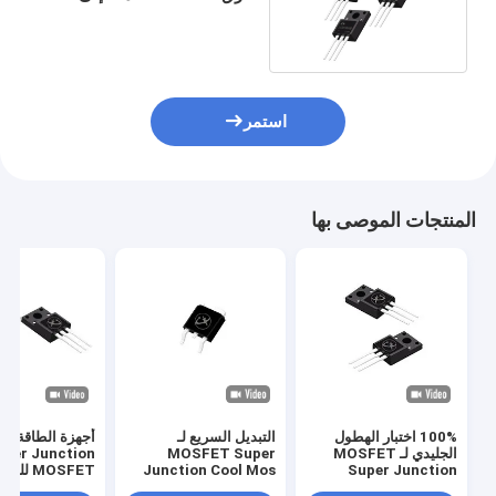
220F لتزويد الطاقة
استمر
المنتجات الموصى بها
100% اختبار الهطول
التبديل السريع لـ
أجهزة الطاقة ال
الجليدي لـ MOSFET
MOSFET Super
pper Junction
Super Junction
Junction Cool Mos
MOSFET للشاحن LED
لمصادر الطاقة لخوادم
لتحميل كومة