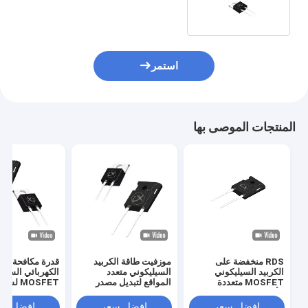
استمر
المنتجات الموصى بها
RDS منخفضة على
موزفيت طاقة الكربيد
قدرة مكافحة التي
الكربيد السيليكوني
السيليكوني متعدد
الكهربائي السيل
MOSFET متعددة
المواقع لتبديل مصدر
MOSFET ل
الأغراض للسائق
الطاقة
البطارية
افضل سعر
افضل سعر
افضل سع