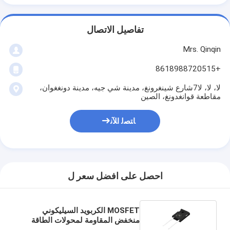
تفاصيل الاتصال
Mrs. Qinqin
+8618988720515
لا، لا، لا7شارع شينغرونغ، مدينة شي جيه، مدينة دونغغوان،
مقاطعة قوانغدونغ، الصين
ﺎﺘﺼﻟ ﺍﻶﻧ
احصل على افضل سعر ل
MOSFET الكربويد السيليكوني
منخفض المقاومة لمحولات الطاقة