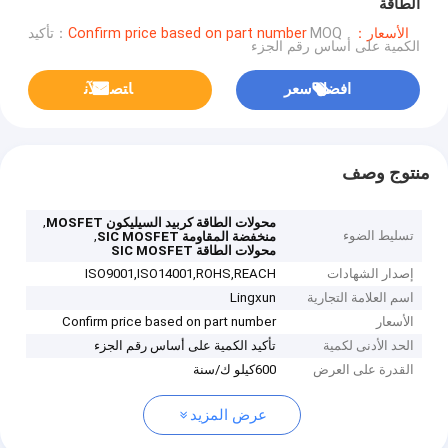
الطاقة
الأسعار：Confirm price based on part number
MOQ：تأكيد
الكمية على أساس رقم الجزء
افضل سعر
ﺎﺘﺼﻟ ﺍﻶﻧ
منتوج وصف
,
محولات الطاقة كربيد السيليكون MOSFET
تسليط الضوء
,
منخفضة المقاومة SIC MOSFET
محولات الطاقة SIC MOSFET
إصدار الشهادات
ISO9001,ISO14001,ROHS,REACH
اسم العلامة التجارية
Lingxun
الأسعار
Confirm price based on part number
الحد الأدنى لكمية
تأكيد الكمية على أساس رقم الجزء
القدرة على العرض
600كيلو ك/سنة
عرض المزيد