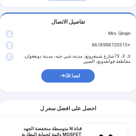
تفاصيل الاتصال
Mrs. Qinqin
+8618988720515
لا، لا، لا7شارع شينغرونغ، مدينة شي جيه، مدينة دونغغوان،
مقاطعة قوانغدونغ، الصين
ﺎﺘﺼﻟ ﺍﻶﻧ
احصل على افضل سعر ل
قناة N متوسطة منخفضة الجهد
MOSFET دائمة لحماية البطارية