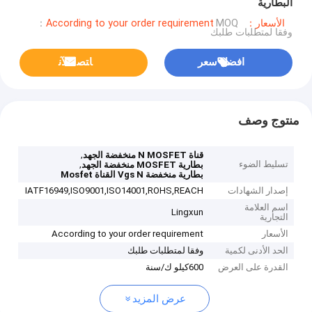
البطارية
الأسعار：According to your order requirement
MOQ：
وفقا لمتطلبات طلبك
افضل سعر
ﺎﺘﺼﻟ ﺍﻶﻧ
منتوج وصف
,
قناة N MOSFET منخفضة الجهد
تسليط الضوء
,
بطارية MOSFET منخفضة الجهد
بطارية منخفضة Vgs N القناة Mosfet
إصدار الشهادات
IATF16949,ISO9001,ISO14001,ROHS,REACH
اسم العلامة
Lingxun
التجارية
الأسعار
According to your order requirement
الحد الأدنى لكمية
وفقا لمتطلبات طلبك
القدرة على العرض
600كيلو ك/سنة
عرض المزيد