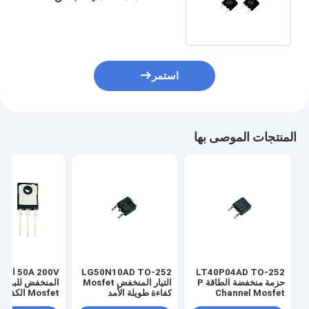
استمر
المنتجات الموصى بها
LT40P04AD TO-252
LG50N10AD TO-252
50A 200V ال
حزمة منخفضة الطاقة P
التيار المنخفض Mosfet
المنخفض للبوابة
Channel Mosfet
كفاءة طويلة الأمد
Mosfet الكفاءة العالية
لتطبيق PWM