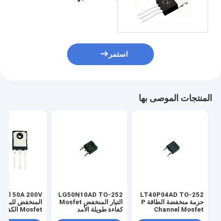
لتبديل الحمل
استمر
المنتجات الموصى بها
LT40P04AD TO-252
LG50N10AD TO-252
50A 200V ال
حزمة منخفضة الطاقة P
التيار المنخفض Mosfet
المنخفض للبوابة
Channel Mosfet
كفاءة طويلة الأمد
Mosfet الكفاءة العالية
لتطبيق PWM