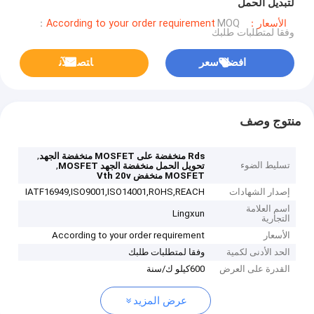
لتبديل الحمل
الأسعار：According to your order requirement
MOQ：
وفقا لمتطلبات طلبك
افضل سعر
ﺎﺘﺼﻟ ﺍﻶﻧ
منتوج وصف
,
Rds منخفضة على MOSFET منخفضة الجهد
تسليط الضوء
,
تحويل الحمل منخفضة الجهد MOSFET
MOSFET منخفض Vth 20v
إصدار الشهادات
IATF16949,ISO9001,ISO14001,ROHS,REACH
اسم العلامة
Lingxun
التجارية
الأسعار
According to your order requirement
الحد الأدنى لكمية
وفقا لمتطلبات طلبك
القدرة على العرض
600كيلو ك/سنة
عرض المزيد