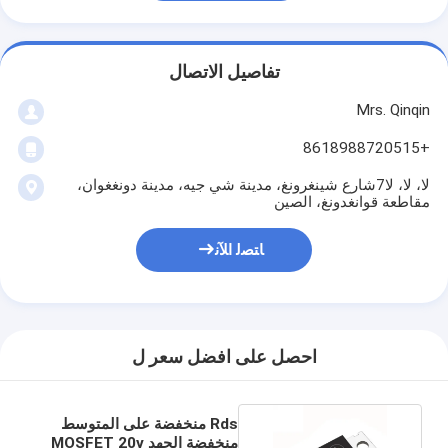
تفاصيل الاتصال
Mrs. Qinqin
+8618988720515
لا، لا، لا7شارع شينغرونغ، مدينة شي جيه، مدينة دونغغوان،
مقاطعة قوانغدونغ، الصين
ﺎﺘﺼﻟ ﺍﻶﻧ
احصل على افضل سعر ل
Rds منخفضة على المتوسط
منخفضة الجهد MOSFET 20v