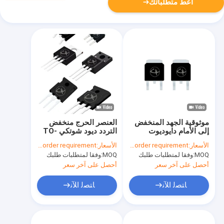
أعط متطلباتك
موثوقية الجهد المنخفض
العنصر الحرج منخفض
إلى الأمام دايوديوت
التردد ديود شوتكي TO-
شوتكي TO-247 لسائق
252 للاتصالات اللاسلكية
الأسعار:
According to your order requirement
الأسعار:
According to your order requirement
محرك خطوة
MOQ:
وفقا لمتطلبات طلبك
MOQ:
وفقا لمتطلبات طلبك
أحصل على آخر سعر
أحصل على آخر سعر
ﺎﺘﺼﻟ ﺍﻶﻧ
ﺎﺘﺼﻟ ﺍﻶﻧ