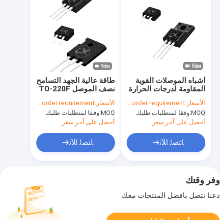
أشباه الموصلات القوية
طاقة عالية الجهد التسامح
المقاومة لدرجات الحرارة
نصف الموصل TO-220F
العالية مع سعة التقاطع
لمحول الطاقة
الأسعار:
According to your order requirement
الأسعار:
According to your order requirement
المنخفضة
MOQ:
وفقا لمتطلبات طلبك
MOQ:
وفقا لمتطلبات طلبك
أحصل على آخر سعر
أحصل على آخر سعر
ﺎﺘﺼﻟ ﺍﻶﻧ
ﺎﺘﺼﻟ ﺍﻶﻧ
وفر وقتك
دعنا نتصل بأفضل المنتجات معك.