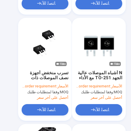
ﺎﺘﺼﻟ ﺍﻶﻧ
ﺎﺘﺼﻟ ﺍﻶﻧ
N أشباه الموصلات عالية
تسرب منخفض أجهزة
الجهد TO-251 مع الأداء
نصف الموصلات ذات
الحراري المحسن
الطاقة العالية المنفصلة
الأسعار:
According to your order requirement
الأسعار:
According to your order requirement
زيادة كفاءة الطاقة
MOQ:
وفقا لمتطلبات طلبك
MOQ:
وفقا لمتطلبات طلبك
أحصل على آخر سعر
أحصل على آخر سعر
ﺎﺘﺼﻟ ﺍﻶﻧ
ﺎﺘﺼﻟ ﺍﻶﻧ