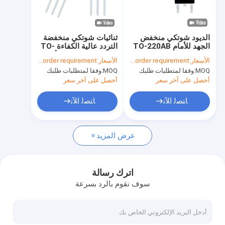
برنامج VR
حولنا
الديود شوتكي منخفض
ثنائيات شوتكي منخفضة
الجهد للأمام TO-220AB
التردد عالية الكفاءة TO-
جولة في المصنع
للسائقين
220AB TO-263 للأتمتة
الأسعار:
According to your order requirement
الأسعار:
According to your order requirement
الصناعية
MOQ:
وفقا لمتطلبات طلبك
MOQ:
وفقا لمتطلبات طلبك
مراقبة الجودة
أحصل على آخر سعر
أحصل على آخر سعر
اتصل بنا
ﺎﺘﺼﻟ ﺍﻶﻧ
ﺎﺘﺼﻟ ﺍﻶﻧ
أخبار
عرض المزيد
القضايا
اترك رسالة
سوف نقوم بالرد بسرعة
العاكس اي جي بي تي
IGBT عالية الطاقة