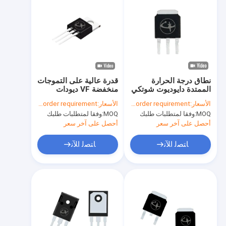
نطاق درجة الحرارة
قدرة عالية على التموجات
الممتدة دايوديوت شوتكي
منخفضة VF ديودات
منخفض التردد لحد التيار
Schottky للدائرة
الأسعار:
According to your order requirement
الأسعار:
According to your order requirement
التبديلية
MOQ:
وفقا لمتطلبات طلبك
MOQ:
وفقا لمتطلبات طلبك
أحصل على آخر سعر
أحصل على آخر سعر
ﺎﺘﺼﻟ ﺍﻶﻧ
ﺎﺘﺼﻟ ﺍﻶﻧ
المنزل
المنتجات
فيديوهات