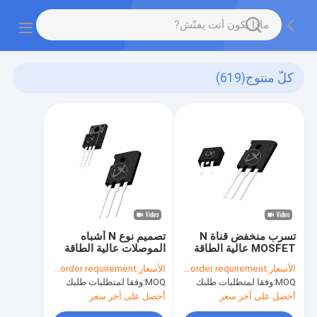
كلّ منتوج
(619)
تسرب منخفض قناة N
تصميم نوع N أشباه
MOSFET عالية الطاقة
الموصلات عالية الطاقة
إلى 220F إلى 263C إلى
TO-220F مع قدرات
الأسعار:
According to your order requirement
الأسعار:
According to your order requirement
247AC
التبديل السريع
MOQ:
وفقا لمتطلبات طلبك
MOQ:
وفقا لمتطلبات طلبك
أحصل على آخر سعر
أحصل على آخر سعر