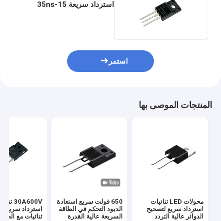
استرداد سريعة 15-35ns
لمصلح الطاقة
MUR1640FCT
استمر
المنتجات الموصى بها
محولات LED ثنائيات
650 فولت سريع استعادة
30A600V ثنا
استرداد سريع لتصحيح
الديود التحكم في الطاقة
استرداد سريع خ
الدوائر عالية التردد
السريعة عالية القدرة
ثنائيات مع الضوء