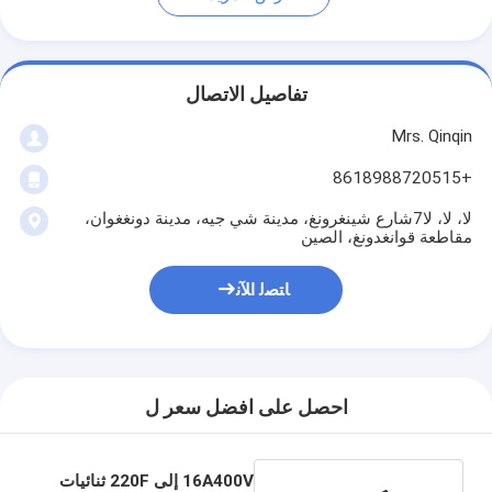
تفاصيل الاتصال
Mrs. Qinqin
+8618988720515
لا، لا، لا7شارع شينغرونغ، مدينة شي جيه، مدينة دونغغوان،
مقاطعة قوانغدونغ، الصين
ﺎﺘﺼﻟ ﺍﻶﻧ
احصل على افضل سعر ل
16A400V إلى 220F ثنائيات