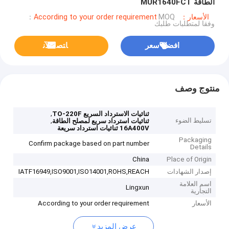
الطاقة MUR1640FCT
الأسعار：According to your order requirement
MOQ：
وفقا لمتطلبات طلبك
افضل سعر
ﺎﺘﺼﻟ ﺍﻶﻧ
منتوج وصف
,
ثنائيات الاسترداد السريع TO-220F
تسليط الضوء
,
ثنائيات استرداد سريع لمصلح الطاقة
16A400V ثنائيات استرداد سريعة
Packaging
Confirm package based on part number
Details
China
Place of Origin
إصدار الشهادات
IATF16949,ISO9001,ISO14001,ROHS,REACH
اسم العلامة
Lingxun
التجارية
الأسعار
According to your order requirement
عرض المزيد