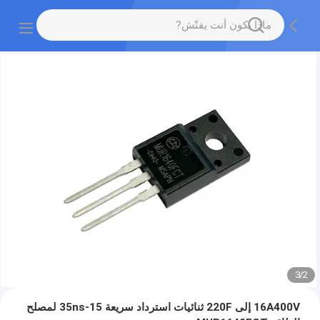
3
/
2
16A400V إلى 220F ثنائيات استرداد سريعة 15-35ns لمصلح