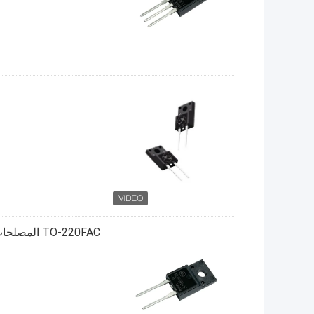
TO-220FAC المصلحات الاستردادية فائقة السرعة لمحولات الترددات العالية MUR1060F