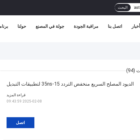
البحث
خبار
اتصل بنا
مراقبة الجودة
جولة في المصنع
حولنا
برنامج
(94)
الديود المصلح السريع منخفض التردد 15-35ns لتطبيقات التبديل
قراءة المزيد
2025-02-08 09:43:59
اتصل