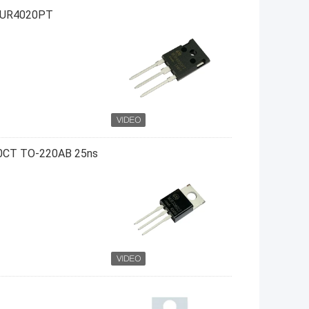
40A200V MUR4020PT المصلح السريع ل