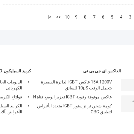
>|
>>
10
9
8
7
6
5
4
3
العاكس اي جي بي تي
كربيد السيليكون SBD
15A 1200V عاكس IGBT الدائرة القصيرة
الديودات الحا
يتحمل الوقت 10μS للسائق
الكهربائي
عاكس موثوقة وقوية IGBT تعزيز الوضع قناة N
فولتاج الكربيد
كومة شحن ترانزستور IGBT متعدد الأغراض
لتطبيق OBC
الأغراض لآلات