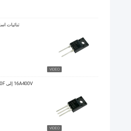
ثنائيات استرد
16A400V إلى 220F ثنائيات استرداد سريعة 15-35ns لمصلح الطاقة MUR1640FCT