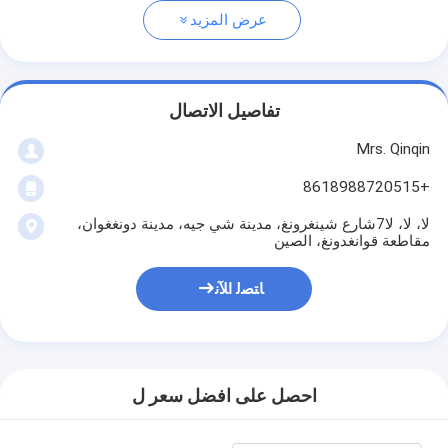
عرض المزيد
تفاصيل الاتصال
Mrs. Qinqin
+8618988720515
لا، لا، لا7شارع شينغرونغ، مدينة شي جيه، مدينة دونغغوان،
مقاطعة قوانغدونغ، الصين
ﺎﺘﺼﻟ ﺍﻶﻧ
احصل على افضل سعر ل