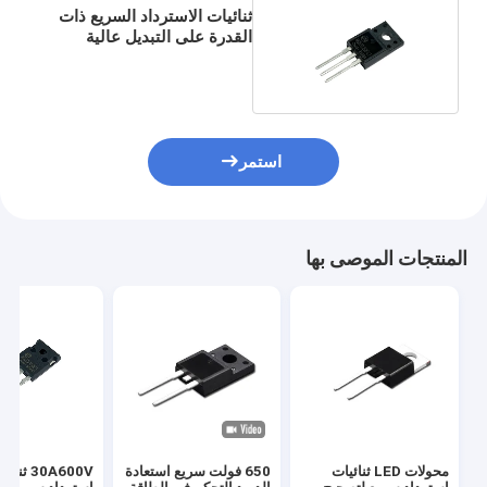
ثنائيات الاسترداد السريع ذات
القدرة على التبديل عالية
السرعة لكل من
MUR1220FCT
استمر
المنتجات الموصى بها
محولات LED ثنائيات
650 فولت سريع استعادة
30A600V ثنا