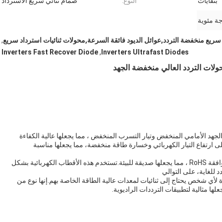
بنفايات
النوع:
صمام ثنائي سريع الاسترداد
 سريع منخفضة التردد,عوائل الديود فائقة السرعة,محولات ثنائيات استرداد سريع
,
Inverters Fast Recover Diode
,
Inverters Ultrafast Diodes
ولات التردد العالي منخفضة الجهد
لجهد الأمامي المنخفض وتيار التسرب المنخفض ، مما يجعلها عالية الكفاءة
على ارتفاع التيار الكهربائي وخسارة طاقة منخفضة، مما يجعلها مناسبة
ثنائيات الاسترداد السريع متوفرة في حزم خالية من Pb وموافقة RoHS ، مما يجعلها صديقة للبيئة.تستخدم هذه الأقطاب الكهربائية بشكل
د للغاية، على التوالي
 لأي شخص يحتاج إلى ثنائيات لمعدات عالية الطاقة الخاصة بهم.إنها نوع من
ها مثالية لتطبيقات الترددات الراديوية.