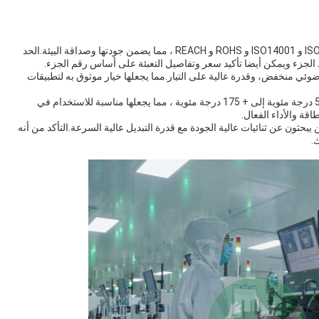
يتم تصنيع هذه الأشرطة في الصين وتأتي مع شهادات ISO9001 و ISO14001 و ROHS و REACH ، مما يضمن جودتها وصداقة البيئة.الحد
 الجزء ويمكن أيضا تأكيد سعر وتفاصيل التعبئة على أساس رقم الجزء.
د ضوئي منخفض، وقدرة عالية على التيار.مما يجعلها خيار موثوق به لتطبيقات
تحتوي هذه الأشرطة على نطاق درجة حرارة تشغيل من -55 درجة مئوية إلى + 175 درجة مئوية ، مما يجعلها مناسبة للاستخدام في
قة والأداء الفعال.
 يبحثون عن ثنائيات عالية الجودة مع قدرة التبديل عالية السرعة.التأكد من أنه
.