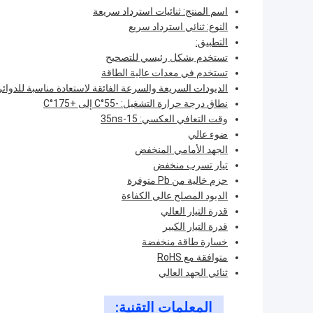
اسم المنتج: ثنائيات استرداد سريعة
النوع: ثنائي استرداد سريع
التطبيق:
تستخدم بشكل رئيسي للتصحيح
تستخدم في معدات عالية الطاقة
الديودات السريعة والسرعة الفائقة لاستعادة مناسبة للدوائر ع
نطاق درجة حرارة التشغيل: -55°C إلى +175°C
وقت التعافي العكسي: 15-35ns
ضوء عالي
الجهد الأمامي المنخفض
تيار تسرب منخفض
حزم خالية من Pb متوفرة
الديود المصلح عالي الكفاءة
قدرة التيار العالي
قدرة التيار الكبير
خسارة طاقة منخفضة
متوافقة مع RoHS
ثنائي الجهد العالي
المعلمات التقنية: