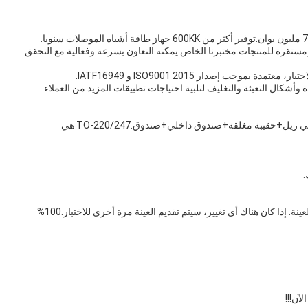
ستقرة للمنتجات.مختبرنا الخاص يمكنه التعاون بسرعة وفعالية مع التحقق
ج: عادةً ما تكون هناك حزم مختلفة مختلفة.TO-252/263 هي ريل+حقيبة مغلقة+صندوق داخلي+صندوق.TO-220/247 هي
ج: تقدم عينات للاختبار. تأكد من أن المنتج الكلي متسق مع العينة. إذا كان هناك أي تغيير، سيتم تقديم العينة مرة أخرى للاختبار.100%
آن!!!