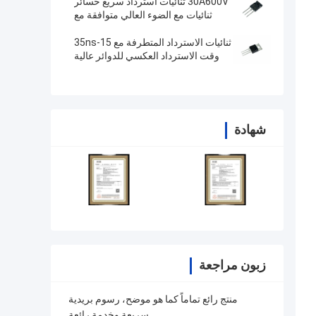
30A600V ثنائيات استرداد سريع خسائر
ثنائيات مع الضوء العالي متوافقة مع
RoHS FRD MUR3060PT
ثنائيات الاسترداد المتطرفة مع 15-35ns
وقت الاسترداد العكسي للدوائر عالية
التردد MUR2020CT
شهادة
زبون مراجعة
منتج رائع تماماً كما هو موضح، رسوم بريدية
سريعة وخدمة رائعة