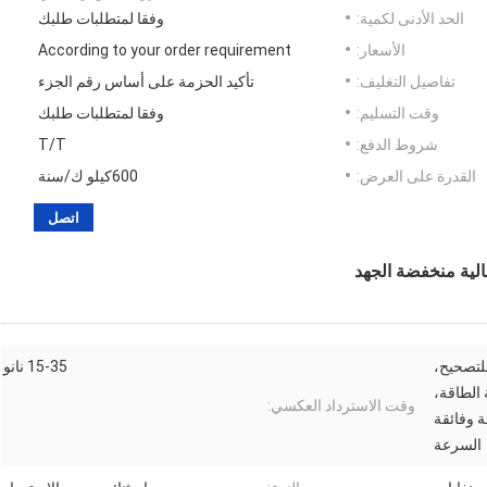
الحد الأدنى لكمية:
وفقا لمتطلبات طلبك
الأسعار:
According to your order requirement
تفاصيل التغليف:
تأكيد الحزمة على أساس رقم الجزء
وقت التسليم:
وفقا لمتطلبات طلبك
شروط الدفع:
T/T
القدرة على العرض:
600كيلو ك/سنة
اتصل
الية منخفضة الجهد
لتصحيح،
15-35 نانو
الطاقة،
وقت الاسترداد العكسي:
ة وفائقة
السرعة