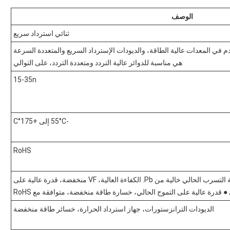
الوصف
ثنائي استرداد سريع
ي المعدات عالية الطاقة، والديودات الإسترداد السريع والمتعددة السرعة
هي مناسبة للدوائر عالية التردد ومتعددة التردد، على التوالي
15-35n
-55°C إلى +175°C
RoHS
توفر حزم منخفضة الجهد الأمامي منخفضة التسرب الحالي خالية من Pb. الكفاءة العالية، VF منخفضة، قدرة عالية على
ي ● قدرة عالية على التموج الحالي، خسارة طاقة منخفضة، متوافقة مع RoHS
الديودات الترانزستورات، جهاز استرداد الحرارة، خسائر طاقة منخفضة