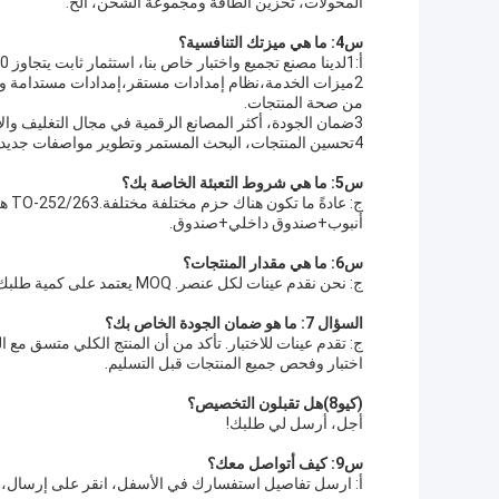
المحولات، تخزين الطاقة ومجموعة الشحن، الخ.
س4: ما هي ميزتك التنافسية؟
أ:1لدينا مصنع تجميع واختبار خاص بنا، استثمار ثابت يتجاوز 70 مليون يوان.توفير أكثر من 600KK جهاز طاقة أشباه الموصلات سنويا.
2ميزات الخدمة،نظام إمدادات مستقر،إمدادات مستدامة وم
من صحة المنتجات.
3ضمان الجودة، أكثر المصانع الرقمية في مجال التغليف والاختبار، معتمدة بموجب إصدار ISO9001 2015 و IATF16949.
4تحسين المنتجات، البحث المستمر وتطوير مواصفات جديدة وأشكال التعبئة والتغليف لتلبية احتياجات تطبيقات المزيد من العملاء.
س5: ما هي شروط التعبئة الخاصة بك؟
أنبوب+صندوق داخلي+صندوق.
س6: ما هي مقدار المنتجات؟
ج: نحن نقدم عينات لكل عنصر. MOQ يعتمد على كمية طلبك.
السؤال 7: ما هو ضمان الجودة الخاص بك؟
اختبار وفحص جميع المنتجات قبل التسليم.
(كيو8)
هل تقبلون التخصيص؟
أجل، أرسل لي طلبك!
س9: كيف أتواصل معك؟
أ: ارسل تفاصيل استفسارك في الأسفل، انقر على إرسال، ال