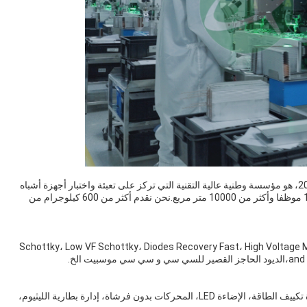
ج: نحن مقرها في قوانغدونغ، الصين، مصنع بدء من عام 2012، هو مؤسسة وطنية عالية التقنية التي تركز على تعبئة واختبار أجهزة أشباه
الموصلات الطاقة.لديها حاليا أكثر من 180 لديها أكثر من 180 موظفا وأكثر من 10000 متر مربع.نحن نقدم أكثر من 600 كيلوجرام من
رئيسية القائمة Schottky، Low VF Schottky، Diodes Recovery Fast، High Voltage Mosfet، Medium
يت الخ.
ج: تستخدم على نطاق واسع في مجالات مختلفة مثل أجهزة تكييف الطاقة، الإضاءة LED، المحركات بدون فرشاة، إدارة بطارية الليثيوم،