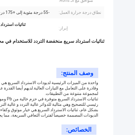
متوافق مع الـ Rohs:
نطاق درجة حرارة العمل:
-55 درجة مئوية إلى +175 درجة مئوية
ثنائيات استرداد
إبراز:
ثنائيات استرداد سريع منخفضة التردد للاستخدام في مح
وصف المنتج:
واحدة من الميزات الرئيسية لديودات الاسترداد السريع هي ا
وقادرة على التعامل مع التيارات العالية.لديهم أيضا القدرة 
لمجموعة متنوعة من التطبيقات.
رئيسي للتصحيح وهي مثالية للدوائر عالية التردد و عالية الترد
بشكل عام، ثنائيات الاسترداد السريع هي خيار موثوق وكفاءة
الديودات المصممة خصيصاً لفترات التعافي السريعة، مما يجعل
الخصائص: