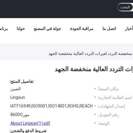
البحث
خبار
اتصل بنا
مراقبة الجودة
جولة في المصنع
حولنا
برنامج
منخفضة التردد لغيرات التردد العالية منخفضة الجهد
ت التردد العالية منخفضة الجهد
تفاصيل المنتج:
مكان المنشأ:
الصين
اسم العلامة التجارية:
Lingxun
إصدار الشهادات:
IATF16949,ISO9001,ISO14001,ROHS,REACH
رقم الموديل:
مور860DC
الوثيقة:
About Lingxun(1).pdf
شروط الدفع والشحن: