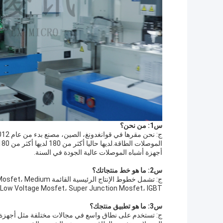
س1: من نحن؟
أجهزة أشباه الموصلات عالية الجودة في السنة.
س2: ما هو خط منتجاتك؟
ج: تشمل خطوط الإنتاج ال
and Low Voltage Mosfet، Super Junction Mosfet، IGBT،الديود الحاجز القصير للسي سي و سي سي موسب
س3: ما هو تطبيق منتجك؟