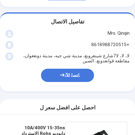
تفاصيل الاتصال
Mrs. Qinqin
+8618988720515
لا، لا، لا7شارع شينغرونغ، مدينة شي جيه، مدينة دونغغوان،
مقاطعة قوانغدونغ، الصين
ﺎﺘﺼﻟ ﺍﻶﻧ
احصل على افضل سعر ل
10A/400V 15-35ns
دايوديو Rohs الاسترداد