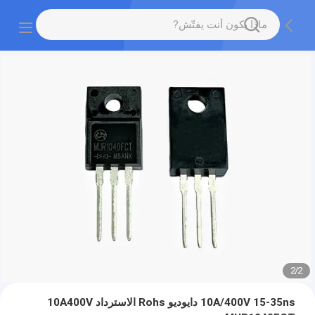
2
/
2
10A/400V 15-35ns دايوديو Rohs الاسترداد 10A400V