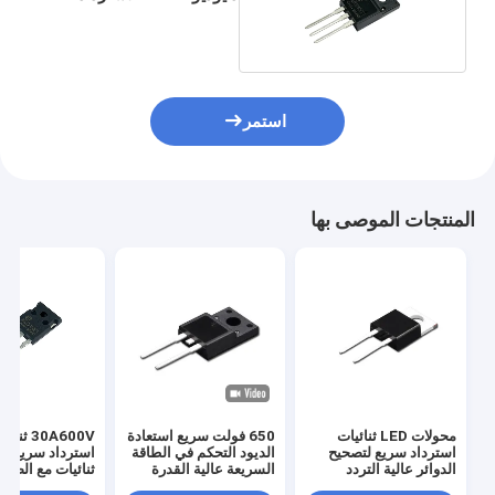
10A400V MUR1040FCT
استمر
المنتجات الموصى بها
محولات LED ثنائيات
650 فولت سريع استعادة
30A600V ثنا
استرداد سريع لتصحيح
الديود التحكم في الطاقة
استرداد سريع خ
الدوائر عالية التردد
السريعة عالية القدرة
ثنائيات مع الضوء
على التبديل
متوافقة