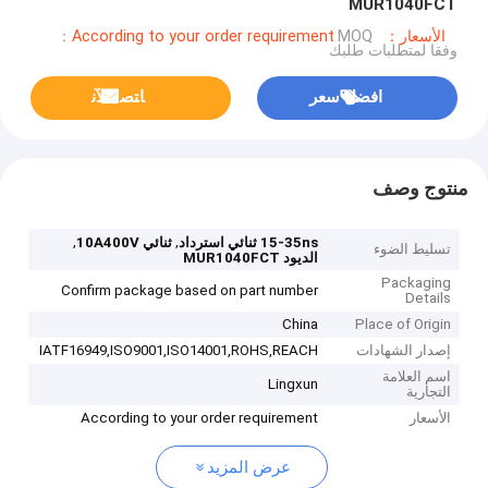
MUR1040FCT
الأسعار：According to your order requirement
MOQ：
وفقا لمتطلبات طلبك
افضل سعر
ﺎﺘﺼﻟ ﺍﻶﻧ
منتوج وصف
,
,
15-35ns ثنائي استرداد
ثنائي 10A400V
تسليط الضوء
الديود MUR1040FCT
Packaging
Confirm package based on part number
Details
China
Place of Origin
إصدار الشهادات
IATF16949,ISO9001,ISO14001,ROHS,REACH
اسم العلامة
Lingxun
التجارية
الأسعار
According to your order requirement
عرض المزيد