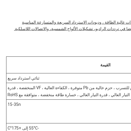
عالية الطاقة ، وديودات الاسترداد السريعة والمتسارعة المناسبة
يضا في ترددات الراديو، تشكيلات الألواح الشمسية، والاتصالات اللاسلكية.
القيمة
ثنائي استرداد سريع
التيار الأمامي المنخفض ، التيار المنخفض للتسرب ، حزم خالية من Pb متوفرة ، الكفاءة العالية ، VF المنخفضة ، قدرة
التيار العالي ، قدرة التيار العالي ، خسارة طاقة منخفضة ، متوافقة مع RoHS
15-35n
-55°C إلى +175°C