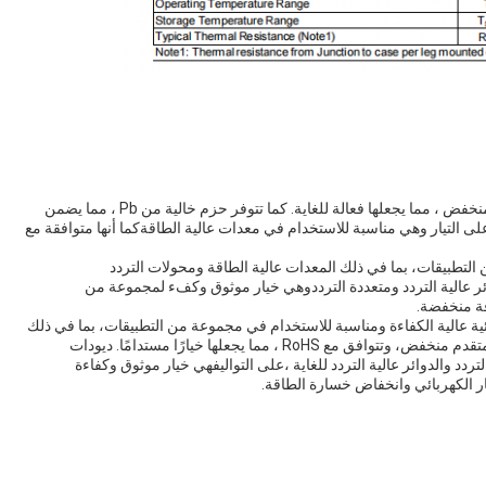
هذه الأقطاب ذات الجهد الأمامي المنخفض وتيار التسرب المنخفض ، مما يجعلها فعالة للغاية. كما تتوفر حزم خالية من Pb ، مما يضمن
ة على التيار وهي مناسبة للاستخدام في معدات عالية الطاقةكما أنها متوافقة مع
التطبيقات، بما في ذلك المعدات عالية الطاقة ومحولات التردد
ائر عالية التردد ومتعددة الترددوهي خيار موثوق وكفء لمجموعة من
قة منخفضة.
ائية عالية الكفاءة ومناسبة للاستخدام في مجموعة من التطبيقات، بما في ذلك
المعدات عالية الطاقة والمحولات عالية التردد.لديهم فولتاج متقدم منخفض، وتتوافق مع RoHS ، مما يجعلها خيارًا مستدامًا. ديودات
ردد والدوائر عالية التردد للغاية ،على التواليفهي خيار موثوق وكفاءة
ر الكهربائي وانخفاض خسارة الطاقة.