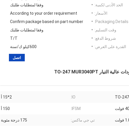
الحد الأدنى لكمية:
وفقا لمتطلبات طلبك
الأسعار:
According to your order requirement
Confirm package based on part number
Packaging Details:
وقت التسليم:
وفقا لمتطلبات طلبك
شروط الدفع:
T/T
القدرة على العرض:
600كيلو ك/سنة
اتصل
تيار TO-247 MUR3040PT
TO-247
IO:
2*15 أ
فولت
IFSM:
150 أ
 فولت
تي جي ماكس:
175 درجة مئوية