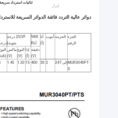
ثنائيات استرداد سريعة عال
إبراز:
دوائر عالية التردد فائقة الدوائر السريعة للاسترداد الديودات ع
الجزء
الحزمة
أموت
أنا
BR
V
F
V
(25 درجة
الرقم
(أ)
أنا
R
مئوية)
درجة
دقيقة
إذا
النوع
ماكس
النوع
(V)
(أ)
(V)
(V)
(uA)
MUR3040PT-
إلى 247
2
30
400
15
1.20
1.45
1
S