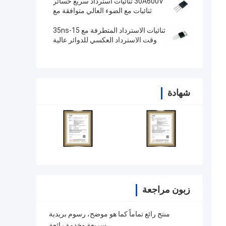
30A600V ثنائيات استرداد سريع خسائر
ثنائيات مع الضوء العالي متوافقة مع
RoHS FRD MUR3060PT
ثنائيات الاسترداد المتطرفة مع 15-35ns
وقت الاسترداد العكسي للدوائر عالية
التردد MUR2020CT
شهادة
زبون مراجعة
منتج رائع تماماً كما هو موضح، رسوم بريدية
سريعة وخدمة رائعة