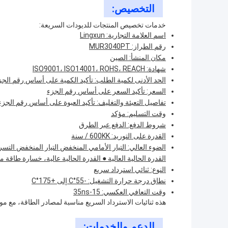
التخصيص:
خدمات تخصيص المنتجات للديودات السريعة:
اسم العلامة التجارية: Lingxun
رقم الطراز: MUR3040PT
مكان المنشأ: الصين
شهادة: ISO9001، ISO14001، ROHS، REACH
الحد الأدنى لكمية الطلب: تأكيد الكمية على أساس رقم الجز
السعر: تأكيد السعر على أساس رقم الجزء
تفاصيل التعبئة والتغليف: تأكيد العبوة على أساس رقم الجزء
وقت التسليم: مؤكد
شروط الدفع: الدفع عبر الطرق
القدرة على التوريد: 600KK / سنة
القدرة الحالية العالية ● القدرة الحالية عالية، خسارة طاقة منخ
النوع: ثنائي استرداد سريع
نطاق درجة حرارة التشغيل: -55°C إلى +175°C
وقت التعافي العكسي: 15-35ns
هذه ثنائيات الاسترداد السريع مناسبة لمصادر الطاقة، مع موث
الدعم والخدمات: