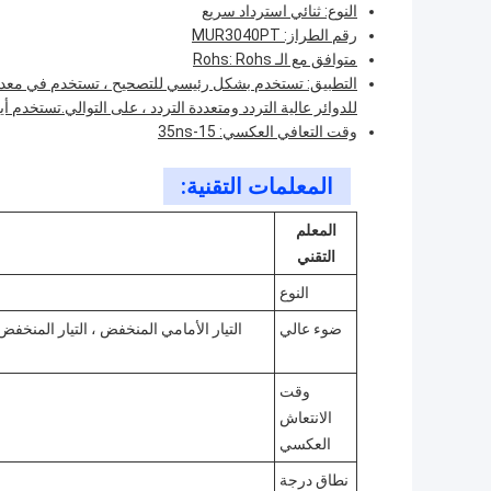
النوع: ثنائي استرداد سريع
رقم الطراز: MUR3040PT
متوافق مع الـ Rohs: Rohs
التطبيق: تستخدم بشكل رئيسي للتصحيح ، تستخدم في معدات 
للدوائر عالية التردد ومتعددة التردد ، على التوالي.تستخدم أ
وقت التعافي العكسي: 15-35ns
المعلمات التقنية:
المعلم
التقني
النوع
ضوء عالي
وقت
الانتعاش
العكسي
نطاق درجة