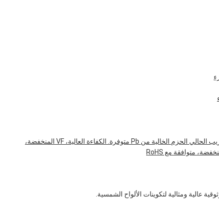
ء
الضوء العالي: التيار الأمامي المنخفض التيار المنخفض التسريب الحالي الحزم الخالية من Pb متوفرة. الكفاءة العالية، VF المنخفضة،
فضة، متوافقة مع RoHS
وقية عالية ومثالية لتكوينات الألواح الشمسية.