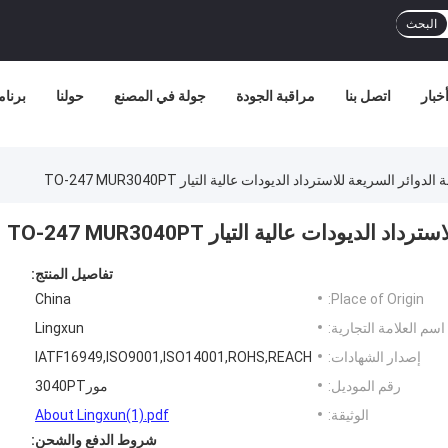
البحث
خبار
اتصل بنا
مراقبة الجودة
جولة في المصنع
حولنا
برنامج
وائر السريعة للاسترداد الديودات عالية التيار TO-247 MUR3040PT
ديودات عالية التيار TO-247 MUR3040PT
تفاصيل المنتج:
China
Place of Origin:
اسم العلامة التجارية:
Lingxun
إصدار الشهادات:
IATF16949,ISO9001,ISO14001,ROHS,REACH
رقم الموديل:
مور3040PT
الوثيقة:
About Lingxun(1).pdf
شروط الدفع والشحن: