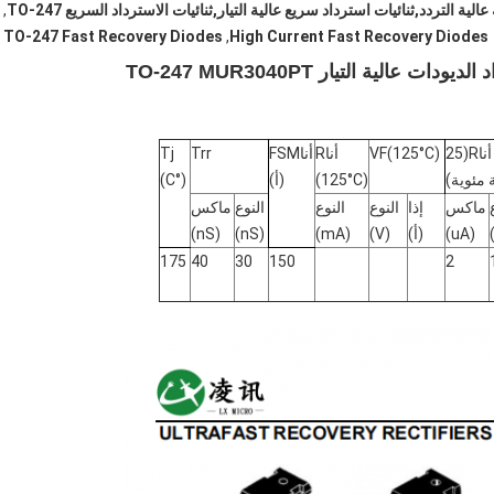
ية التردد,ثنائيات استرداد سريع عالية التيار,ثنائيات الاسترداد السريع TO-247
,
TO-247 Fast Recovery Diodes
,
High Current Fast Recovery Diodes
الية التيار TO-247 MUR3040PT
أنا
R
(25
(125°C)
F
V
أنا
R
أنا
FSM
Trr
Tj
 مئوية)
(125°C)
(أ)
(°C)
ماكس
إذا
النوع
النوع
النوع
ماكس
(uA)
(أ)
(V)
(mA)
(nS)
(nS)
175
40
30
150
2