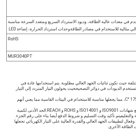
في معدات عالية الطاقة، وديود الاسترداد السريع ومتعدد السرعة مناسبة
والي.مثالية للاستخدام في مصادر الطاقةوحدات استرداد الحرارة، إضاءة LED.
RoHS
MUR3040PT
من التطبيقات المختلفة حيث تكون ثنائيات الجهد العالي مطلوبة. يتم استخدامها عادة في
أخرى.كما تستخدم الديودات في دوائر التصحيححيث يحولون التيار المتردد إلى التيار
نطاق درجة حرارة التشغيل لهذه الثنائيات هو -55 °C إلى + 175 °C، مما يجعلها مناسبة للاستخدام في البيئات القاسية.مما يعني أنهم
يتم تصنيع ثنائيات سلسلة MUR3040PT في الصين وتأتي مع شهادات ISO9001 و ISO14001 و ROHS و REACH.الحد الأدنى لكمية
والتغليفيتم تأكيد وقت التسليم و شروط الدفع أيضا بناء على رقم الجزء.
 سريعة Lingxun هي خيار موثوق وفعال لتطبيقات الجهد العالي.والقدرة العالية على التيار الكهربائي تجعلها