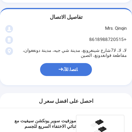
تفاصيل الاتصال
Mrs. Qinqin
+8618988720515
لا، لا، لا7شارع شينغرونغ، مدينة شي جيه، مدينة دونغغوان،
مقاطعة قوانغدونغ، الصين
ﺎﺘﺼﻟ ﺍﻶﻧ
احصل على افضل سعر ل
موزفيت سوبر يونكشن سيفيت مع
ثنائي الاختفاء السريع للجسم
لأشكال التبديل الناعمة