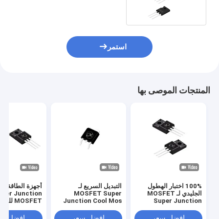
استمر
المنتجات الموصى بها
100% اختبار الهطول
التبديل السريع لـ
أجهزة الطاقة ال
الجليدي لـ MOSFET
MOSFET Super
pper Junction
Super Junction
Junction Cool Mos
MOSFET للشاحن LED
لمصادر الطاقة لخوادم
لتحميل كومة
الاتصالات
افضل سعر
افضل سعر
افضل سع