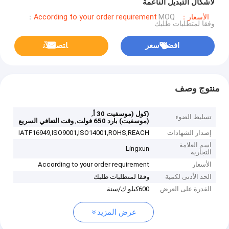
لأشكال التبديل الناعمة
الأسعار：According to your order requirement
MOQ：
وفقا لمتطلبات طلبك
افضل سعر
ﺎﺘﺼﻟ ﺍﻶﻧ
منتوج وصف
,
(كول (موسفيت 30 أ
تسليط الضوء
,
(موسفيت) بارد 650 فولت
وقت التعافي السريع
إصدار الشهادات
IATF16949,ISO9001,ISO14001,ROHS,REACH
اسم العلامة
Lingxun
التجارية
الأسعار
According to your order requirement
الحد الأدنى لكمية
وفقا لمتطلبات طلبك
القدرة على العرض
600كيلو ك/سنة
عرض المزيد