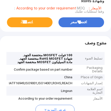
وشهادة RoHS
الأسعار：According to your order requirement
MOQ：
وفقا لمتطلبات طلبك
افضل سعر
ﺎﺘﺼﻟ ﺍﻶﻧ
منتوج وصف
,
100 فولت MOSFET منخفضة الجهد
تسليط الضوء
,
شهادة RoHS MOSFET منخفضة الجهد
مادة السيليكون MOSFET منخفضة الجهد
Packaging
Confirm package based on part number
Details
China
Place of Origin
إصدار الشهادات
IATF16949,ISO9001,ISO14001,ROHS,REACH
اسم العلامة
Lingxun
التجارية
الأسعار
According to your order requirement
عرض المزيد