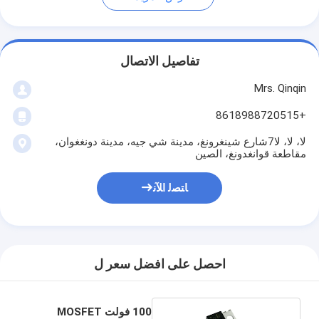
تفاصيل الاتصال
Mrs. Qinqin
+8618988720515
لا، لا، لا7شارع شينغرونغ، مدينة شي جيه، مدينة دونغغوان،
مقاطعة قوانغدونغ، الصين
ﺎﺘﺼﻟ ﺍﻶﻧ
احصل على افضل سعر ل
100 فولت MOSFET