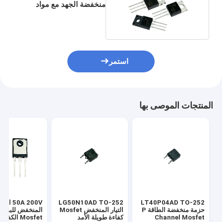
منخفضة الجهد مع مواد
السيليكون وشهادة RoHS
استمر
المنتجات الموصى بها
LT40P04AD TO-252
LG50N10AD TO-252
50A 200V ال
حزمة منخفضة الطاقة P
التيار المنخفض Mosfet
المنخفض للبوابة
Channel Mosfet
كفاءة طويلة الأمد
Mosfet الكفاءة العالية