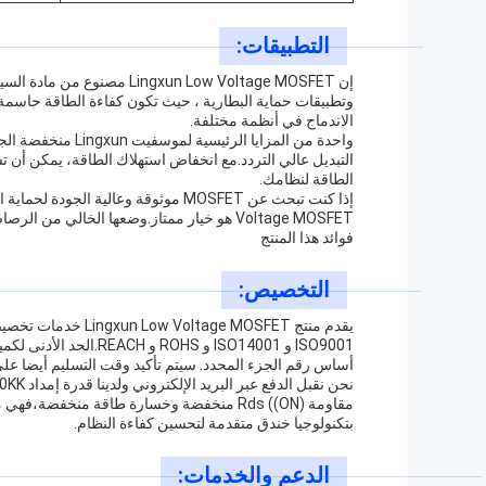
التطبيقات:
إن ngxun Low Voltage MOSFET
الاندماج في أنظمة مختلفة.
التبديل عالي التردد.مع انخفاض استهلاك الطاقة، يمكن أن ت
الطاقة لنظامك.
فوائد هذا المنتج
التخصيص:
يقدم منتج ge MOSFET
ISO9001 و ISO14001 و S
أساس رقم الجزء المحدد. سيتم تأكيد وقت التسليم أيضا ع
بتكنولوجيا خندق متقدمة لتحسين كفاءة النظام.
الدعم والخدمات: