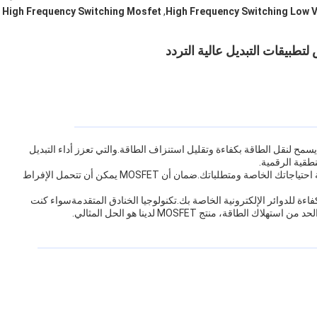
High Frequency Switching Mosfet
,
High Frequency Switching Low 
طبيقات التبديل عالية التردد
مقاومة Rds ((ON) منخفضة ، مما يسمح لنقل الطاقة بكفاءة وتقليل استنزاف الطاقة.والتي تعزز أداء التبديل
نطقية الرقمية.
متوفرة في حزمة TO-252، تم تصميم MOSFET لدينا لتلبية احتياجاتك الخاصة ومتطلباتك.ضمان أن MOSFET يمكن أن تتحمل الإفراط
لجهد MOSFET هو خيار موثوق وكفاءة للدوائر الإلكترونية الخاصة بك.تكنولوجيا الخنادق المتقدمةسواء كنت
قة، منتج MOSFET لدينا هو الحل المثالي.