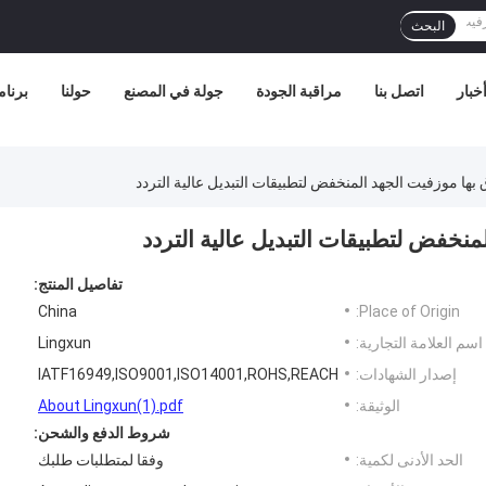
البحث
خبار
اتصل بنا
مراقبة الجودة
جولة في المصنع
حولنا
برنامج
بها موزفيت الجهد المنخفض لتطبيقات التبديل عالية التردد
نخفض لتطبيقات التبديل عالية التردد
تفاصيل المنتج:
China
Place of Origin:
اسم العلامة التجارية:
Lingxun
إصدار الشهادات:
IATF16949,ISO9001,ISO14001,ROHS,REACH
الوثيقة:
About Lingxun(1).pdf
شروط الدفع والشحن:
الحد الأدنى لكمية:
وفقا لمتطلبات طلبك