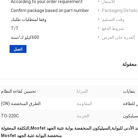
الأسعار:
According to your order requirement
Confirm package based on part number
Packaging Details:
وقت التسليم:
وفقا لمتطلبات طلبك
شروط الدفع:
T/T
القدرة على العرض:
600كيلو ك/سنة
اتصل
بنفايات
المزايا:
تحسين كفاءة النظام
 للطاقة
المقاومة:
الطرق المنخفضة (ON)
سيليكون
الحزمة:
TO-220C
الجهد المنخفض للخفض الحد الأدنى للبوابة,السيليكون المنخفضة بوابة عتبة الجهد Mosfet,التكلفة المعقولة
منخفضة البوابة عتبة الجهد Mosfet