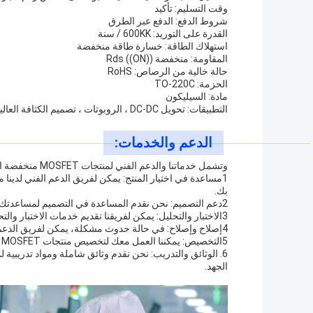
وقت التسليم: تأكيد
شروط الدفع: الدفع عبر الطرق
القدرة على التوريد: 600KK / سنة
استهلاك الطاقة: خسارة طاقة منخفضة
المقاومة: منخفضة Rds ((ON))
حالة خالية من الرصاص: RoHS
الحزمة: TO-220C
مادة: السيليكون
التطبيقات: تحويل DC-DC ، الروبوتات ، تصميم الكثافة العالية
الدعم والخدمات:
وتشمل خدماتنا والدعم الفني لمنتجات MOSFET منخفضة الجهد:
بك.
2دعم التصميم: نحن نقدم المساعدة في التصميم لمساعدتك على تحسين الدائرة للحصول على أقصى أداء وكفاءة.
3الاختبار والتحليل: يمكن لفريقنا تقديم خدمات الاختبار والتحليل لضمان أن منتج MOSFET منخفض الجهد يلبي جميع مواصفات الأداء.
4إصلاح وإصلاح: في حالة حدوث مشكلة، يمكن لفريق الدعم الفني لدينا توفير خدمات إصلاح وإصلاح لإعادة تشغيل نظامك بسرعة.
5التخصيص: يمكننا العمل معك لتخصيص منتجات MOSFET منخفضة الجهد لتلبية متطلباتك الخاصة.
الجهد.