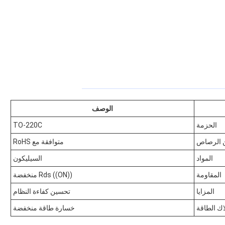
الوصف
الحزمة
TO-220C
ن الرصاص
متوافقة مع RoHS
المواد
السيليكون
المقاومة
Rds ((ON)) منخفضة
المزايا
تحسين كفاءة النظام
اك الطاقة
خسارة طاقة منخفضة