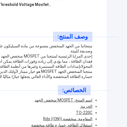
 Threshold Voltage Mosfet
,
وصف المنتج:
منتجاتنا من الجهد المنخفض مصنوعة من مادة السيليكون عال
وصديقة للبيئة.
المحولاتإمدادات الطاقة المستمرة وغيرها من أنظمة الطاقة
منتجنا المنخفض الجهد MOSFET هو 
خسارة الطاقة المنخفضة والأداء العالي يجعلها خيارًا مثاليًا لأي مشروع يتط
الخصائص:
اسم المنتج: MOSFET منخفض الجهد
الحزمة:
TO-220C
المقاومة: منخفضة Rds ((ON))
استهلاك الطاقة: خسارة طاقة منخفضة