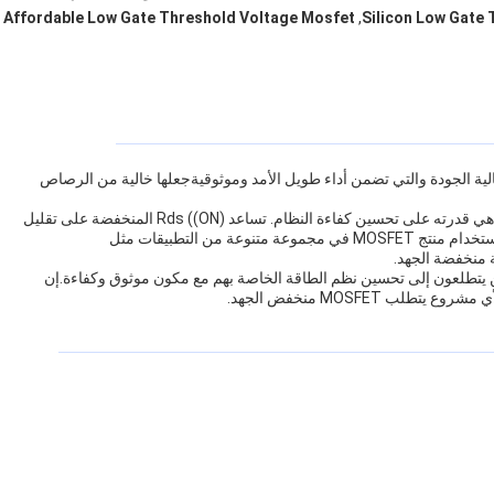
Affordable Low Gate Threshold Voltage Mosfet
,
Silicon Low Gate
ية الجودة والتي تضمن أداء طويل الأمد وموثوقيةجعلها خالية من الرصاص
إحدى المزايا الرئيسية لمنتجنا من MOSFET منخفض الجهد هي قدرته على تحسين كفاءة النظام. تساعد Rds ((ON) المنخفضة على تقليل
فقدان الطاقة ، مما يؤدي إلى زيادة وفورات الطاقة.يمكن استخدام منتج MOSFET في مجموعة متنوعة من التطبيقات مثل
 منخفضة الجهد.
خيار ممتاز لأولئك الذين يتطلعون إلى تحسين نظم الطاقة الخاصة بهم مع مكون موثوق وكفاءة.إن
لب MOSFET منخفض الجهد.