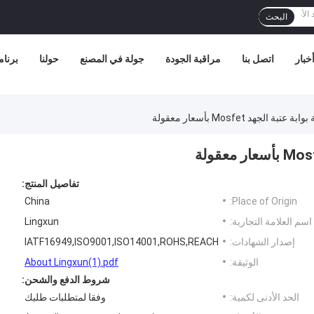
البحث
خبار
اتصل بنا
مراقبة الجودة
جولة في المصنع
حولنا
برنامج
الجهد Mosfet بأسعار معقولة
تفاصيل المنتج:
China
Place of Origin:
اسم العلامة التجارية:
Lingxun
إصدار الشهادات:
IATF16949,ISO9001,ISO14001,ROHS,REACH
الوثيقة:
About Lingxun(1).pdf
شروط الدفع والشحن:
الحد الأدنى لكمية:
وفقا لمتطلبات طلبك