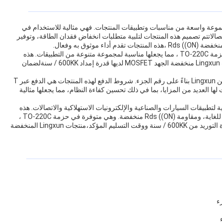
خفضة الجهد من Lingxun مناسبة لمجموعة واسعة من مناسبات وتطبيقات المنتجات. فهي مثالية للاستخدام في
تصالاتتم تصميم هذه المنتجات لتلبية متطلبات انخفاض فقدان الطاقة، وتوفير
ثوق به وفعال.
تتوفر منتجات MOSFET منخفضة الجهد من Lingxun في حزمة TO-220C ، مما يجعلها مناسبة لمجموعة متنوعة من التطبيقات. هذه
الحزم خالية من الرصاص وتتوافق مع معايير RoHS.منتجات Lingxun منخفضة الجهد MOSFET لديها قدرة إمداد 600KK / سنةلضمان
يتم تأكيد وقت التسليم لمنتجات MOSFET منخفضة الجهد من Lingxun بناءً على رقم الجزء. شروط الدفع لهذه المنتجات هي الدفع عبر T
 لها العديد من المزايا، بما في ذلك تحسين كفاءة النظام، مما يجعلها مثالية
م، منتجات Lingxun منخفضة الجهد MOSFET مثالية لتطبيقات السيارات والصناعية والإلكترونيات الاستهلاكية والاتصالات. هذه
المنتجات لديها تكنولوجيا خندق متقدمة،المقاومة المنخفضة للغاية، ومقاومة Rds ((ON) منخفضة. وهي متوفرة في حزمة TO-220C ،
والتي خالية من الرصاص وتتوافق مع معايير RoHS. مع قدرة التوريد من 600KK / سنة ووقت التسليم المؤكد،منتجات Lingxun المنخفضة
ء