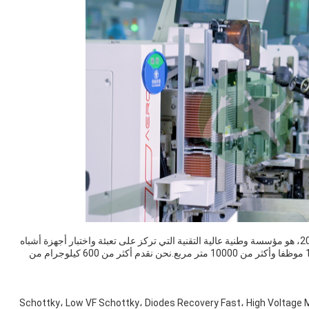
ج: نحن مقرها في قوانغدونغ، الصين، مصنع بدء من عام 2012، هو مؤسسة وطنية عالية التقنية التي تركز على تعبئة واختبار أجهزة أشباه
الموصلات الطاقة.لديها حاليا أكثر من 180 لديها أكثر من 180 موظفا وأكثر من 10000 متر مربع.نحن نقدم أكثر من 600 كيلوجرام من
رئيسية القائمة Schottky، Low VF Schottky، Diodes Recovery Fast، High Voltage Mosfet، Medium