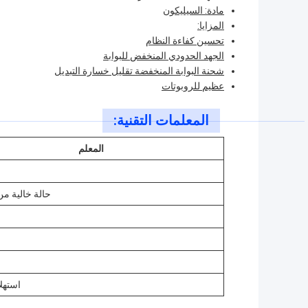
مادة: السيليكون
المزايا:
تحسين كفاءة النظام
الجهد الحدودي المنخفض للبوابة
شحنة البوابة المنخفضة تقليل خسارة التبديل
عظيم للروبوتات
المعلمات التقنية:
المعلم
حالة خالية م
استهل