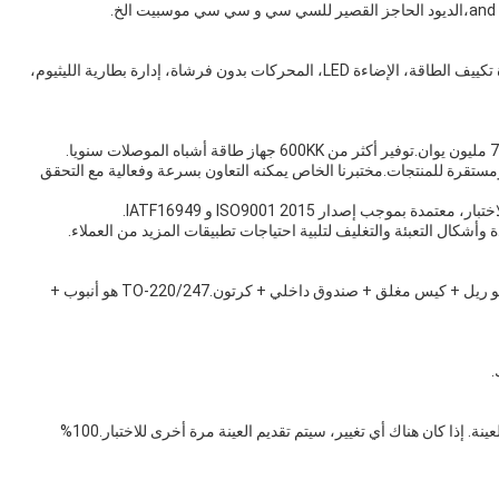
يت الخ.
ج: تستخدم على نطاق واسع في مجالات مختلفة مثل أجهزة تكييف الطاقة، الإضاءة LED، المحركات بدون فرشاة، إدارة بطارية الليثيوم،
ستقرة للمنتجات.مختبرنا الخاص يمكنه التعاون بسرعة وفعالية مع التحقق
ج: عادةً ما تكون هناك حزم مختلفة مختلفة.TO-252/263 هو ريل + كيس مغلق + صندوق داخلي + كرتون.TO-220/247 هو أنبوب +
ج: تقدم عينات للاختبار. تأكد من أن المنتج الكلي متسق مع العينة. إذا كان هناك أي تغيير، سيتم تقديم العينة مرة أخرى للاختبار.100%