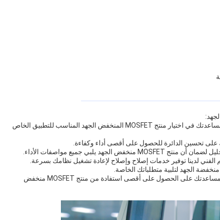
1مساعدة في اختيار المنتج: يمكن لفريق الدعم الفني لدينا مساعدتك في اختيار منتج MOSFET المنخفض الجهد المناسب للتطبيق الخاص
6. الوثائق والتدريب: نحن نقدم وثائق شاملة ومواد تدريبية لمساعدتك على الحصول على أقصى استفادة من منتج MOSFET منخفض