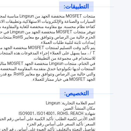
التطبيقات:
منتجات MOSFET من
السيارات والصناعة والإلكترونيات الاستهلاكية،وتطبيقات الا
كفاءة نظام محسنة. مع مقاومة منخفضة للغاية والمقاومة منخفضة Rds ((ON) ،هذه المنتجات تقدم أداء مو
إمدادات ثابتة لتلبية طلبات العملاء.
/ T ، مما يسهل على العملاء إجراء المدفوعات.هذه المنتجات
للاستخدام في مجموعة من التطبيقات.
في الختا
الجهد MOSFET هي خيار ممتاز للعملاء.
التخصيص:
اسم العلامة التجارية: Lingxun
مكان المنشأ: الصين
شهادة: ISO9001، ISO14001، ROHS، REACH
الحد الأدنى لكمية الطلب: تأكيد الكمية على أساس رقم الجز
السعر: تأكيد السعر على أساس رقم الجزء
تفاصيل التعبئة والتغليف: تأكيد العبوة على أساس رقم الجزء