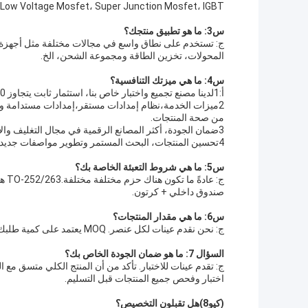
and Low Voltage Mosfet، Super Junction Mosfet، IGBT،الديود الحاجز القصير للسي سي و سي سي موسب
س3: ما هو تطبيق منتجك؟
المحولات، تخزين الطاقة ومجموعة الشحن، الخ.
س4: ما هي ميزتك التنافسية؟
أ:1لدينا مصنع تجميع واختبار خاص بنا، استثمار ثابت يتجاوز 70 مليون يوان.توفير أكثر من 600KK جهاز طاقة أشباه الموصلات سنويا.
2ميزات الخدمة،نظام إمدادات مستقر،إمدادات مستدامة وم
من صحة المنتجات.
3ضمان الجودة، أكثر المصانع الرقمية في مجال التغليف والاختبار، معتمدة بموجب إصدار ISO9001 2015 و IATF16949.
4تحسين المنتجات، البحث المستمر وتطوير مواصفات جديدة وأشكال التعبئة والتغليف لتلبية احتياجات تطبيقات المزيد من العملاء.
س5: ما هي شروط التعبئة الخاصة بك؟
صندوق داخلي + كرتون.
س6: ما هي مقدار المنتجات؟
ج: نحن نقدم عينات لكل عنصر. MOQ يعتمد على كمية طلبك.
السؤال 7: ما هو ضمان الجودة الخاص بك؟
اختبار وفحص جميع المنتجات قبل التسليم.
(كيو8)
هل تقبلون التخصيص؟