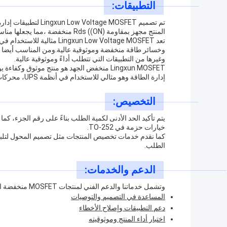
التطبيقات:
تم تصميم age MOSFET
المنتج مجهز بمقاومة Rds ((ON) منخفضة ،مما يجعلها مناسبة لتحسين كفاءة النظام.
وخسائر طاقة منخفضة وموثوقية عالية.ومن المناسب أيضا للا
وغيرها من التطبيقات التي تتطلب أداءً وموثوقية عالية.
Lingxun MOSFET منخفض الجهد هو منتج موثوق 
إدارة الطاقة وهو مثالي للاستخدام في أنظمة UPS، محركات الدفع، ومحولات DC-DC.
التخصيص:
يتم تأكيد الحد الأدنى لكمية الطلب بناءً على رقم الجزء، كما
خيارات حزمة في TO-252.
كما نقدم خدمات تخصيص المنتجات مثل تصميم المحول لتلبية 
الطلب.
الدعم والخدمات:
وتشمل خدماتنا والدعم الفني لمنتجات MOSFET منخفضة الجهد:
المساعدة في التصميم والتوصيات
دعم التطبيقات وإصلاح الأخطاء
اختبار أداء المنتج وموثوقيته