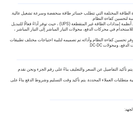
Lingxun Low Volt لتطبيقات إدارة الطاقة المختلفة التي تتطلب خسائر طاقة منخفضة وسرعة تشغيل عالية.
تعد Lingxun Low Voltage MOSFET مثالية للاستخدام في أنظمة إمدادات الطاقة غير المتقطعة (UPS) ، حيث توفر أداءً فعالًا للتبديل
ستخدام في محركات الدفع، محولات التيار المباشر إلى التيار المباشر ،
وكفاءة يوفر تحسين كفاءة النظام وأدائه.تم تصميمه لتلبية احتياجات مختلف تطبيقات
 يتم تأكيد التفاصيل عن السعر والتغليف بناءً على رقم الجزء.ونحن نقدم
متطلبات العملاء المحددة. يتم تأكيد وقت التسليم وشروط الدفع بناءً على