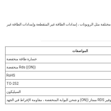
لجهد المنخفض MOSFET في تطبيقات مختلفة مثل الروبوتات ، إمدادات الطاقة غير المتقطعة وإمدادات الطاقة غير
المواصفات
خسارة طاقة منخفضة
Rds ((ON)) منخفضة
RoHS
TO-252
السيليكون
لإفراط في الجهد