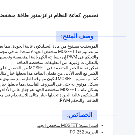
تحسين كفاءة النظام ترانزستور طاقة منخفضة الم
وصف المنتج:
الموسفيت مصنوع من مادة السيليكون عالية الجودة، مما يضمن 
تم تصميم هذا MOSFET منخفض الجهد لاستخد
والتحكم في PWM.إن خسارته الكهربائية المنخفضة 
بالبطاريات وغيرها من التطبيقات منخفضة الطاقة.
الكبير مع الحد الأدنى من فقدان الطاقة.هذا يجعلها خيار مثال
كما تم تصميم MOSFET لتكون موثوقة للغاي
بشكل موثوق به حتى في الظروف القاسية،مما يجعلها خيار م
بشكل عام ، MOSFET منخفضة الجهد هو جهاز 
السيليكون عالية الجودة تجعلها خيار مثالي للاستخدام في م
الطاقة، والتحكم PWM.
الخصائص:
اسم المنتج: MOSFET منخفض الجهد
الحزمة: TO-252