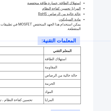
استهلاك الطاقة: خسارة طاقة منخفضة
المزايا: تحسين كفاءة النظام
حالة خالية من الرصاص: RoHS
مادة: السيليكون
يمكن استخدام هذا ا
المتقطعة.
المعلمات التقنية:
المعلم التقني
استهلاك الطاقة
المقاومة
حالة خالية من الرصاص
الحزمة
المواد
المزايا
تحسين كفاءة النظام ، توفير RDS ممتاز ((ON) و شحن البوابة المنخفضة ، مقاومة ا