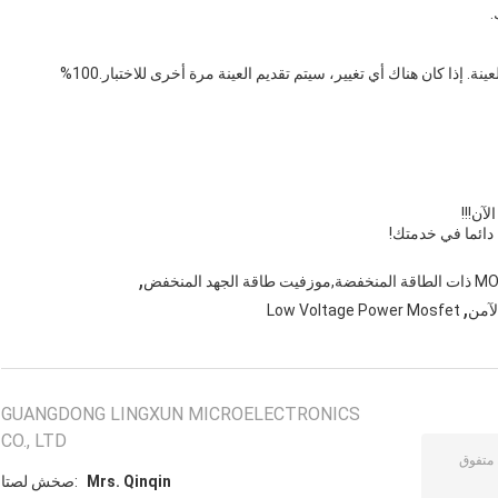
ج: تقدم عينات للاختبار. تأكد من أن المنتج الكلي متسق مع العينة. إذا كان هناك أي تغيير، سيتم تقديم العينة مرة أخرى للاختبار.100%
آن!!!
 دائما في خدمتك!
,
,
لآمن
Low Voltage Power Mosfet
GUANGDONG LINGXUN MICROELECTRONICS
CO., LTD
Mrs. Qinqin
اتصل شخص: