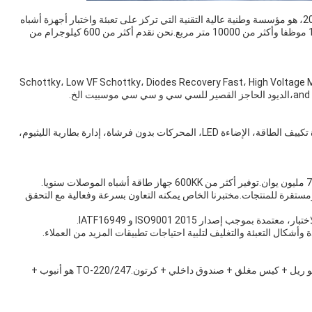
ج: نحن مقرها في قوانغدونغ، الصين، مصنع بدء من عام 2012، هو مؤسسة وطنية عالية التقنية التي تركز على تعبئة واختبار أجهزة أشباه
الموصلات الطاقة.لديها حاليا أكثر من 180 لديها أكثر من 180 موظفا وأكثر من 10000 متر مربع.نحن نقدم أكثر من 600 كيلوجرام من
رئيسية القائمة Schottky، Low VF Schottky، Diodes Recovery Fast، High Voltage Mosfet، Medium
يت الخ.
ج: تستخدم على نطاق واسع في مجالات مختلفة مثل أجهزة تكييف الطاقة، الإضاءة LED، المحركات بدون فرشاة، إدارة بطارية الليثيوم،
ستقرة للمنتجات.مختبرنا الخاص يمكنه التعاون بسرعة وفعالية مع التحقق
ج: عادةً ما تكون هناك حزم مختلفة مختلفة.TO-252/263 هو ريل + كيس مغلق + صندوق داخلي + كرتون.TO-220/247 هو أنبوب +