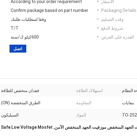
الأسعار:
According to your order requirement
Confirm package based on part number
Packaging Details:
وقت التسليم:
وفقا لمتطلبات طلبك
شروط الدفع:
T/T
القدرة على العرض:
600كيلو ك/سنة
اتصل
 النظام
استهلاك الطاقة:
فقدان منخفض للطاقة
بنفايات
المقاومة:
الطرق المنخفضة (ON)
TO-252
المواد:
السيليكون
 الجهد المنخفض موزفيت الجهد المنخفض الآمن
,
Safe Low Voltage Mosfet