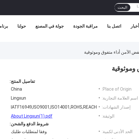
البحث
خبار
اتصل بنا
مراقبة الجودة
جولة في المصنع
حولنا
برنامج
فض الآمن أداء متفوق وموثوقية
 وموثوقية
تفاصيل المنتج:
China
Place of Origin:
اسم العلامة التجارية:
Lingxun
إصدار الشهادات:
IATF16949,ISO9001,ISO14001,ROHS,REACH
الوثيقة:
About Lingxun(1).pdf
شروط الدفع والشحن:
الحد الأدنى لكمية:
وفقا لمتطلبات طلبك