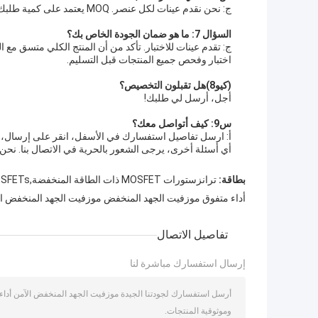
ج: نحن نقدم عينات لكل عنصر. MOQ يعتمد على كمية طلبك.
السؤال 7: ما هو ضمان الجودة الخاص بك؟
اختبار وفحص جميع المنتجات قبل التسليم.
(كيو8)
هل تقبلون التخصيص؟
أجل، أرسل لي طلبك!
س9: كيف أتواصل معك؟
أ: ارسل تفاصيل استفسارك في الأسفل، انقر على إرسال، ال
أي أسئلة أخرى، يرجى الشعور بالحرية في الاتصال بنا. نحن
بطاقة:
ترانزستورات MOSFET ذات الطاقة المنخفضة,MOSFETs ذات الطاقة المنخفضة,موزفيت طاقة الجهد المنخفض
أداء متفوق موزفيت الجهد المنخفض موزفيت الجهد المنخفض ا
تفاصيل الاتصال
إرسال استفسارك مباشرة لنا