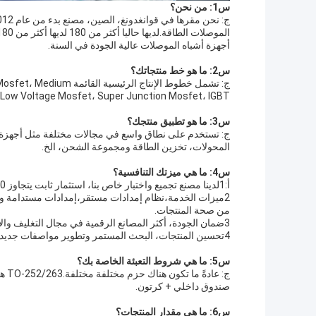
س1: من نحن؟
أجهزة أشباه الموصلات عالية الجودة في السنة.
س2: ما هو خط منتجاتك؟
ج: تشمل خطوط الإنتاج ال
and Low Voltage Mosfet، Super Junction Mosfet، IGBT،الديود الحاجز القصير للسي سي و سي سي موسب
س3: ما هو تطبيق منتجك؟
المحولات، تخزين الطاقة ومجموعة الشحن، الخ.
س4: ما هي ميزتك التنافسية؟
أ:1لدينا مصنع تجميع واختبار خاص بنا، استثمار ثابت يتجاوز 70 مليون يوان.توفير أكثر من 600KK جهاز طاقة أشباه الموصلات سنويا.
2ميزات الخدمة،نظام إمدادات مستقر،إمدادات مستدامة وم
من صحة المنتجات.
3ضمان الجودة، أكثر المصانع الرقمية في مجال التغليف والاختبار، معتمدة بموجب إصدار ISO9001 2015 و IATF16949.
4تحسين المنتجات، البحث المستمر وتطوير مواصفات جديدة وأشكال التعبئة والتغليف لتلبية احتياجات تطبيقات المزيد من العملاء.
س5: ما هي شروط التعبئة الخاصة بك؟
صندوق داخلي + كرتون.
س6: ما هي مقدار المنتجات؟