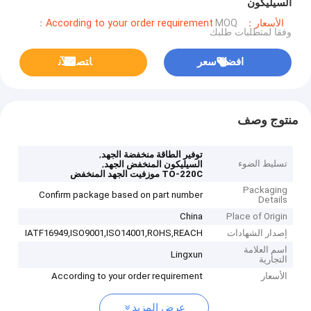
السيليكون
الأسعار：According to your order requirement
MOQ：
وفقا لمتطلبات طلبك
افضل سعر
ﺎﺘﺼﻟ ﺍﻶﻧ
منتوج وصف
,
توفير الطاقة منخفضة الجهد
تسليط الضوء
,
السيليكون المنخفض الجهد
TO-220C موزفيت الجهد المنخفض
Packaging
Confirm package based on part number
Details
China
Place of Origin
إصدار الشهادات
IATF16949,ISO9001,ISO14001,ROHS,REACH
اسم العلامة
Lingxun
التجارية
الأسعار
According to your order requirement
عرض المزيد