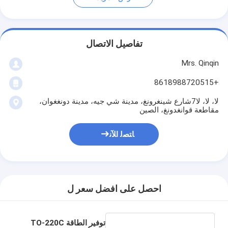
تفاصيل الاتصال
Mrs. Qinqin
+8618988720515
لا، لا، لا7شارع شينغرونغ، مدينة شي جيه، مدينة دونغغوان،
مقاطعة قوانغدونغ، الصين
ﺎﺘﺼﻟ ﺍﻶﻧ
احصل على افضل سعر ل
توفير الطاقة TO-220C