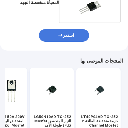
المعبأة منخفضة الجهد
Mosfet السيليكون
استمر
المنتجات الموصى بها
LT40P04AD TO-252
LG50N10AD TO-252
50A 200V ال
حزمة منخفضة الطاقة P
التيار المنخفض Mosfet
المنخفض للبوابة
Channel Mosfet
كفاءة طويلة الأمد
Mosfet الكفاءة العالية