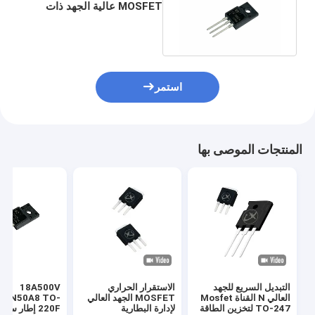
MOSFET عالية الجهد ذات
المقاومة المنخفضة والتحويل
السريع
استمر
المنتجات الموصى بها
التبديل السريع للجهد
الاستقرار الحراري
18A500V
العالي N القناة Mosfet
MOSFET الجهد العالي
18N50A8 TO-
TO-247 لتخزين الطاقة
لإدارة البطارية
220F إطار سم