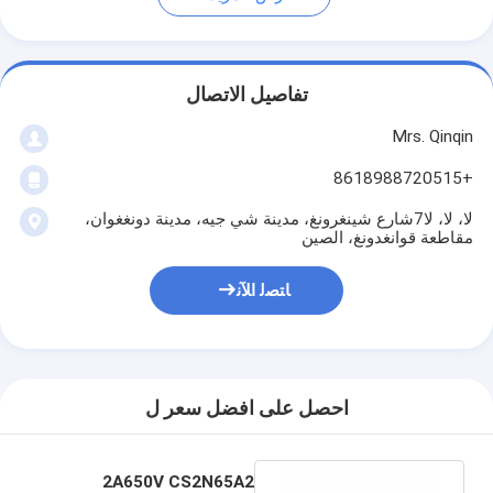
تفاصيل الاتصال
Mrs. Qinqin
+8618988720515
لا، لا، لا7شارع شينغرونغ، مدينة شي جيه، مدينة دونغغوان،
مقاطعة قوانغدونغ، الصين
ﺎﺘﺼﻟ ﺍﻶﻧ
احصل على افضل سعر ل
2A650V CS2N65A2