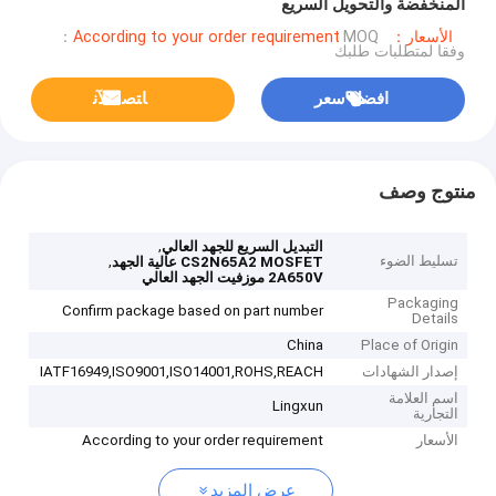
المنخفضة والتحويل السريع
الأسعار：According to your order requirement
MOQ：
وفقا لمتطلبات طلبك
افضل سعر
ﺎﺘﺼﻟ ﺍﻶﻧ
منتوج وصف
,
التبديل السريع للجهد العالي
تسليط الضوء
,
CS2N65A2 MOSFET عالية الجهد
2A650V موزفيت الجهد العالي
Packaging
Confirm package based on part number
Details
China
Place of Origin
إصدار الشهادات
IATF16949,ISO9001,ISO14001,ROHS,REACH
اسم العلامة
Lingxun
التجارية
الأسعار
According to your order requirement
عرض المزيد