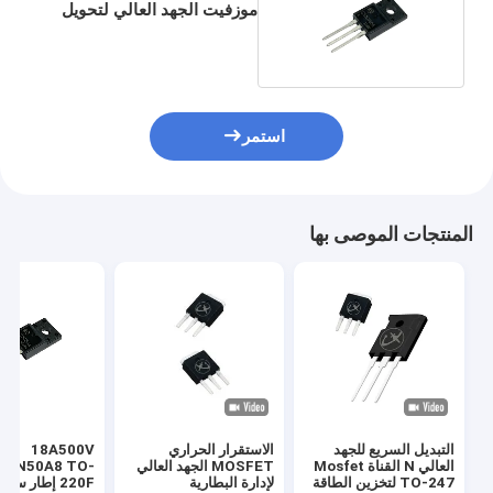
موزفيت الجهد العالي لتحويل
الطاقة دائرة من المكيف و
الشاحن
استمر
المنتجات الموصى بها
التبديل السريع للجهد
الاستقرار الحراري
18A500V
العالي N القناة Mosfet
MOSFET الجهد العالي
18N50A8 TO-
TO-247 لتخزين الطاقة
لإدارة البطارية
220F إطار سم