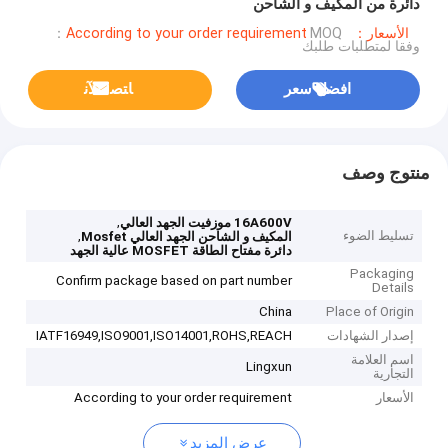
دائرة من المكيف و الشاحن
الأسعار：According to your order requirement
MOQ：
وفقا لمتطلبات طلبك
افضل سعر
ﺎﺘﺼﻟ ﺍﻶﻧ
منتوج وصف
,
16A600V موزفيت الجهد العالي
تسليط الضوء
,
المكيف و الشاحن الجهد العالي Mosfet
دائرة مفتاح الطاقة MOSFET عالية الجهد
Packaging
Confirm package based on part number
Details
China
Place of Origin
إصدار الشهادات
IATF16949,ISO9001,ISO14001,ROHS,REACH
اسم العلامة
Lingxun
التجارية
الأسعار
According to your order requirement
عرض المزيد