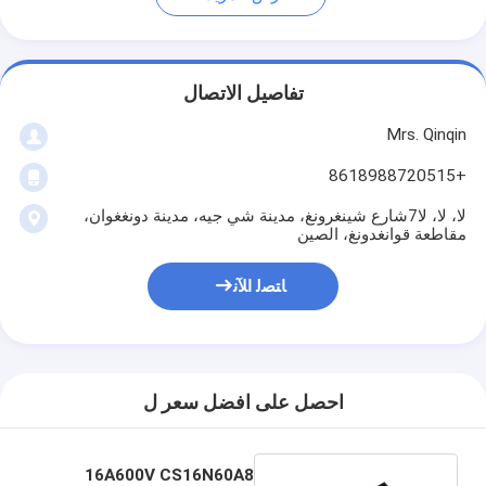
تفاصيل الاتصال
Mrs. Qinqin
+8618988720515
لا، لا، لا7شارع شينغرونغ، مدينة شي جيه، مدينة دونغغوان،
مقاطعة قوانغدونغ، الصين
ﺎﺘﺼﻟ ﺍﻶﻧ
احصل على افضل سعر ل
16A600V CS16N60A8