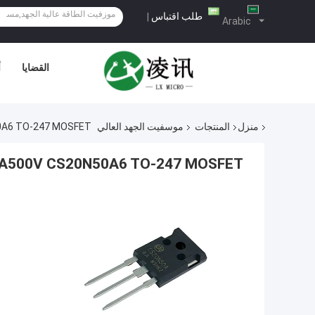
طلب اقتباس
|
Arabic
القضايا
أ
منزل
المنتجات
موسفيت الجهد العالي
20A500V CS20N50A6 TO-247 MOSFET عا
20A500V CS20N50A6 TO-247 MOSFET عالية الجهد قناة N لإدارة ال