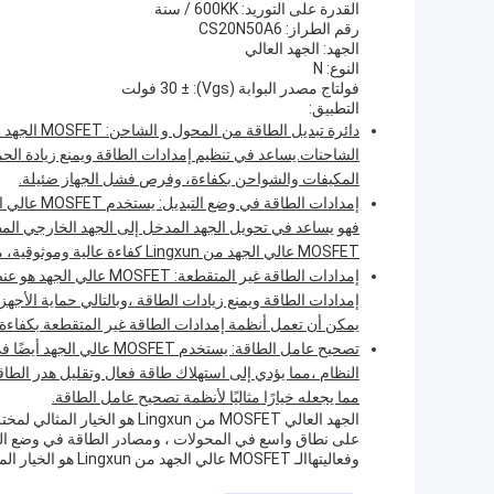
القدرة على التوريد: 600KK / سنة
رقم الطراز: CS20N50A6
الجهد: الجهد العالي
النوع: N
فولتاج مصدر البوابة (Vgs): ± 30 فولت
التطبيق:
دائرة تبديل
المكيفات والشواحن بكفاءة، وفرص فشل الجهاز ضئيلة.
إمدادات ال
فهو يساعد في تحويل الجهد المدخل إلى الجهد الخارجي المط
MOSFET عالي الجهد من Lingxun كفاءة عالية وموثوقية، مما يجعله خيارًا مثاليًا لمصادر الطاقة في وضع التبديل.
إمدادات الطاقة غير المت
يمكن أن تعمل أنظمة إمدادات الطاقة غير المتقطعة بكفاءة 
تصحيح عامل الطاقة: يستخد
مما يجعله خيارًا مثاليًا لأنظمة تصحيح عامل الطاقة.
الجهد العالي MOSFET من ingxun
على نطاق واسع في المحولات ، ومصادر الطاقة في وضع التبدي
وفعاليتهاالـ MOSFET عالي الجهد من Lingxun هو الخيار المفضل لمصممين ومصنعي الأجهزة الإلكترونية.