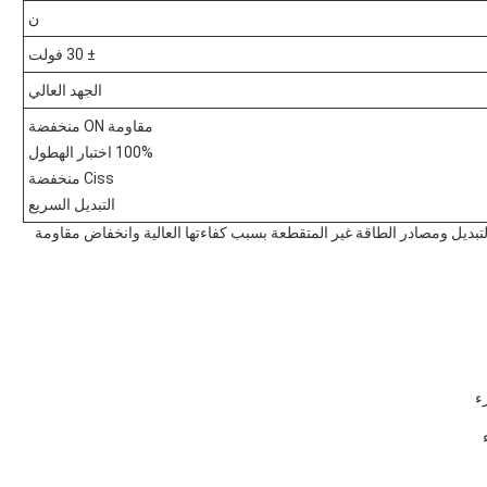
ن
± 30 فولت
الجهد العالي
مقاومة ON منخفضة
100% اختبار الهطول
Ciss منخفضة
التبديل السريع
ضع التبديل ومصادر الطاقة غير المتقطعة بسبب كفاءتها العالية وانخفاض مقاومة
ء