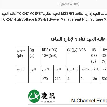
(@VGS=10V):
,
TO-247 High Voltage MOSFET
,
Power Management High Voltage 
V
الـ
V
الـ
GS ((م))
V
(V)
RDS ((ON)
Qg
سيس
DS
GSS
10V ((mΩ)
(ن)
(pF)
(V)
(V)
قة.
دقيقة.
دقيقة.
(ماكس)
النوع
ماكس
النوع
النوع
270
210
4
2
±30
50