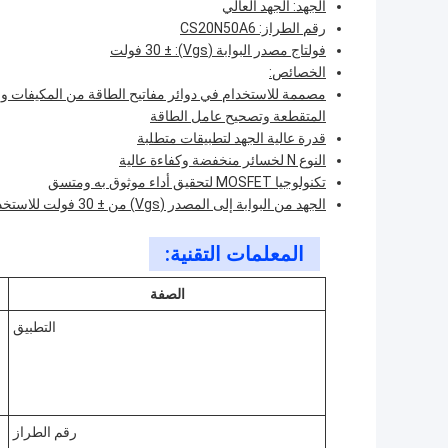
الجهد: الجهد العالي
رقم الطراز: CS20N50A6
فولتاج مصدر البوابة (Vgs): ± 30 فولت
الخصائص:
مصممة للاستخدام في دوائر مفاتيح الطاقة من المكيفات وا
المتقطعة وتصحيح عامل الطاقة
قدرة عالية الجهد لتطبيقات متطلبة
النوع N لخسائر منخفضة وكفاءة عالية
تكنولوجيا MOSFET لتحقيق أداء موثوق به ومتسق
الجهد من البوابة إلى المصدر (Vgs) من ± 30 فولت للاستخدام المتعدد الاستخدامات في تطبيقات مختلفة
المعلمات التقنية:
الصفة
التطبيق
رقم الطراز