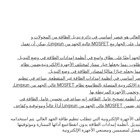
 الطاقة من المحول و الشاحن: MOSFET الجهد العالي هو عنصر أساسي في دائرة تبديل الطاقة من المحولات و
الشاحنات.يساعد في تنظيم إمدادات الطاقة ويمنع زيادة الحمل على الجهازمع MOSFET عالية الجهد من Lingxun، يمكن أن تعمل
طاقة في وضع التبديل: يستخدم MOSFET عالي الجهد أيضًا على نطاق واسع في أنظمة إمدادات الطاقة في وضع التبديل.
لوب ،مما يجعلها خيار ممتاز لمختلف الأجهزة الإلكترونيةيضمن نظام
قطعة: MOSFET عالي الجهد هو عنصر أساسي في أنظمة إمدادات الطاقة غير المتقطعة. يساعد في تنظيم
إمدادات الطاقة ويمنع زيادات الطاقة ،وبالتالي حماية الأجهزة الإلكترونية المتصلة بالنظاممع نظام MOSFET عالي الجهد من Lingxun،
وتحمي الأجهزة المرتبطة بها.
م MOSFET عالي الجهد أيضًا في أنظمة تصحيح عامل الطاقة. إنه يساعد في تحسين عامل الطاقة في
النظام ،مما يؤدي إلى استهلاك طاقة فعال وتقليل هدر الطاقة. يضمن MOSFET عالي الجهد من Lingxun أداءً عالياً وموثوقية وكفاءة ،
L هو الخيار المثالي لمختلف الأجهزة الإلكترونية التي تتطلب تنظيم طاقة الجهد العالي. يتم استخدامه
ل ،أنظمة إمدادات الطاقة بدون انقطاعمع أدائها الممتازة وموثوقيتها