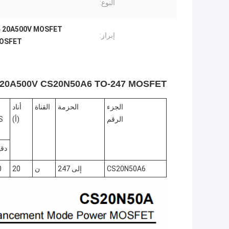
النوع:
20A500V MOSFET عالية الجهد,إدارة الطاقة MOSFET الجهد العالي,TO-247 MOSFET عالية الجهد
إبراز:
MOSFET
20A500V CS20N50A6 TO-247 MOSFET عالية الجهد قناة N لإدارة الطاقة
الجزء
الحزمة
القناة
أنا
د
الرقم
(أ)
S
دقي
CS20N50A6
إلى 247
ن
20
0