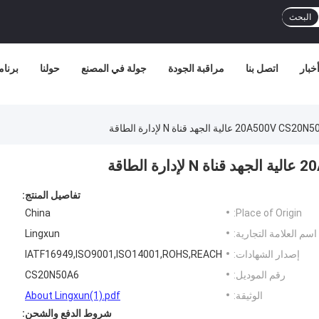
البحث
خبار
اتصل بنا
مراقبة الجودة
جولة في المصنع
حولنا
برنامج
لية الجهد قناة N لإدارة الطاقة
طاقة
تفاصيل المنتج:
China
Place of Origin:
اسم العلامة التجارية:
Lingxun
إصدار الشهادات:
IATF16949,ISO9001,ISO14001,ROHS,REACH
رقم الموديل:
CS20N50A6
الوثيقة:
About Lingxun(1).pdf
شروط الدفع والشحن: