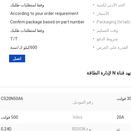
الحد الأدنى لكمية:
وفقا لمتطلبات طلبك
الأسعار:
According to your order requirement
Confirm package based on part number
Packaging Details:
وقت التسليم:
وفقا لمتطلبات طلبك
شروط الدفع:
T/T
القدرة على العرض:
600كيلو ك/سنة
اتصل
CS20N50A6
رقم الموديل:
20A
Vdss:
500 فولت
ن
نوع RDSON
0.24Ω