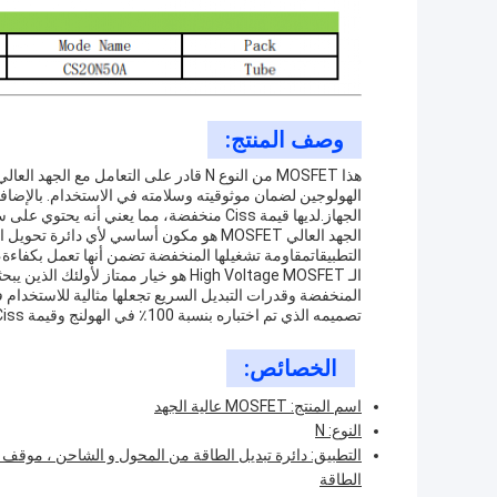
وصف المنتج:
الجهاز.لديها قيمة Ciss منخفضة، مما يعني أنه يحتوي على سعة مدخل منخفضة. وهذا يجعله مثاليًا للاستخدام في دوائر التبديل السريع.
الجهد العالي MOSFET هو مكون أساسي لأي دائ
التطبيقاتمقاومة تشغيلها المنخفضة تضمن أنها تعمل بكفاءة، وق
الـ High Voltage MOSFET هو خيار ممتا
تصميمه الذي تم اختباره بنسبة 100٪ في الهولنج وقيمة Ciss المنخفضة تضمن أنه آمن وموثوق به في الاستخدام.
الخصائص:
اسم المنتج: MOSFET عالية الجهد
النوع: N
التطبيق: دائرة تبديل الطاقة من المحول و الشاحن ، موقف ا
الطاقة