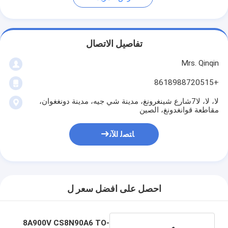
تفاصيل الاتصال
Mrs. Qinqin
+8618988720515
لا، لا، لا7شارع شينغرونغ، مدينة شي جيه، مدينة دونغغوان،
مقاطعة قوانغدونغ، الصين
ﺎﺘﺼﻟ ﺍﻶﻧ
احصل على افضل سعر ل
8A900V CS8N90A6 TO-