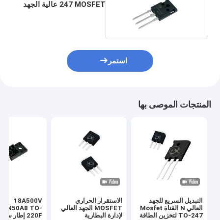
247 MOSFET عالية الجهد
منخفض المقاومة
استمر
المنتجات الموصى بها
التبديل السريع للجهد
الاستقرار الحراري
18A500V
العالي N القناة Mosfet
MOSFET الجهد العالي
18N50A8 TO-
TO-247 لتخزين الطاقة
لإدارة البطارية
220F إطار سم