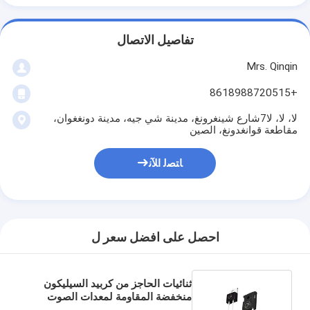
تفاصيل الاتصال
Mrs. Qinqin
+8618988720515
لا، لا، لا7شارع شينغرونغ، مدينة شي جيه، مدينة دونغغوان،
مقاطعة قوانغدونغ، الصين
ﺎﺘﺼﻟ ﺍﻶﻧ
احصل على افضل سعر ل
ثنائيات الحاجز من كربيد السيليكون
منخفضة المقاومة لمعدات الصوت