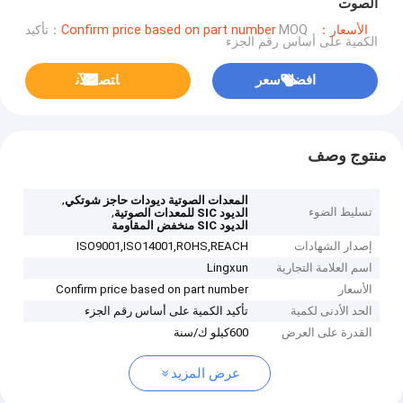
الصوت
الأسعار：Confirm price based on part number
MOQ：تأكيد
الكمية على أساس رقم الجزء
افضل سعر
ﺎﺘﺼﻟ ﺍﻶﻧ
منتوج وصف
,
المعدات الصوتية ديودات حاجز شوتكي
تسليط الضوء
,
الديود SIC للمعدات الصوتية
الديود SIC منخفض المقاومة
إصدار الشهادات
ISO9001,ISO14001,ROHS,REACH
اسم العلامة التجارية
Lingxun
الأسعار
Confirm price based on part number
الحد الأدنى لكمية
تأكيد الكمية على أساس رقم الجزء
القدرة على العرض
600كيلو ك/سنة
عرض المزيد