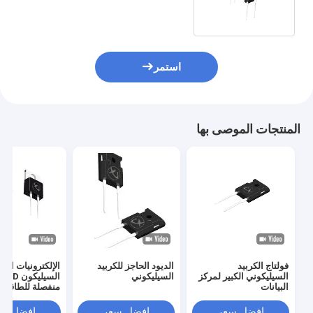
استمر
المنتجات الموصى بها
فولتاج الكربيد
الديود الحاجز للكربيد
الإلكترونيات الكر
السيليكوني الكبير لمركز
السيليكوني
ا
البيانات
منفصلة للطاقة لد
إمدادات الطاقة
افضل سعر
افضل سعر
افضل سع