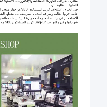
مثالي لمحركات الكهرباء الصناعية والإلكترونيات الاستهلاكية
للتطبيقات عالية التردد.
في الختام، Lingxun كر
جانب قوتها العالية وسرعة التبديل السريعة، مما يجعلها الخي
للاستخدام في بيئات ذات درجات حرارة عالية،بينما خصائصها 
شهاداتها وقدرة التوريد، Lingxun كربيد السيليكون SBD هو خيار موثوقة وفعالة من حيث التكلفة لتطبيقات الإلكترونيات القوية.