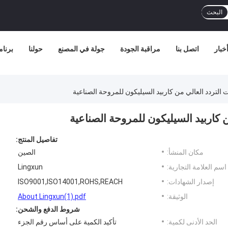
البحث
خبار
اتصل بنا
مراقبة الجودة
جولة في المصنع
حولنا
برنامج
التردد العالي من كاربيد السيليكون للمروحة الصناعية
 كاربيد السيليكون للمروحة الصناعية
تفاصيل المنتج:
مكان المنشأ:
الصين
اسم العلامة التجارية:
Lingxun
إصدار الشهادات:
ISO9001,ISO14001,ROHS,REACH
الوثيقة:
About Lingxun(1).pdf
شروط الدفع والشحن:
الحد الأدنى لكمية:
تأكيد الكمية على أساس رقم الجزء