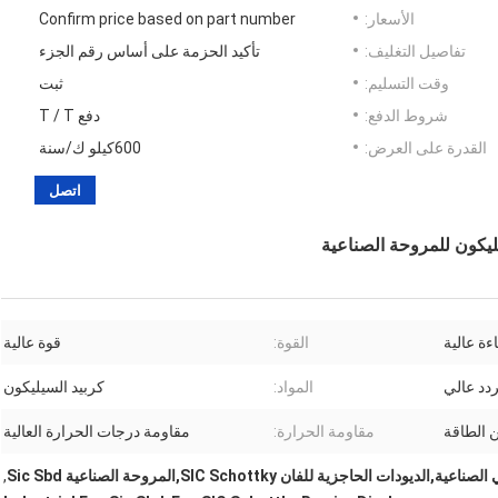
الأسعار:
Confirm price based on part number
تفاصيل التغليف:
تأكيد الحزمة على أساس رقم الجزء
وقت التسليم:
ثبت
شروط الدفع:
دفع T / T
القدرة على العرض:
600كيلو ك/سنة
اتصل
ليكون للمروحة الصناعية
ءة عالية
القوة:
قوة عالية
ردد عالي
المواد:
كربيد السيليكون
 الطاقة
مقاومة الحرارة:
مقاومة درجات الحرارة العالية
ودات الحاجزية للفان SIC Schottky,المروحة الصناعية Sic Sbd
,