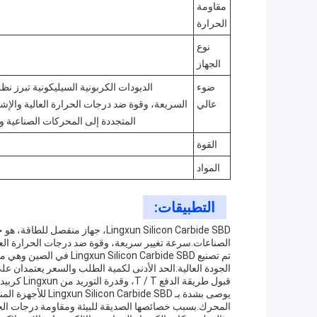
مقاومة
الحرارة
نوع
الجهاز
ضوء
الديودات الكربونية السيليكونية تبرز نظ
عالي
السريعة، وقوة ضد درجات الحرارة العالية والإش
المتجددة إلى المحركات الصناعية والإ
القوة
المواد
التطبيقات:
Lingxun Silicon Carbide SBD، جهاز
الصناعات.سرعة تغيير سريعة، وقوة ضد درجات الحرارة العالية
الجودة العالية.الحد الأدنى لكمية الطلب والسعر يعتمدان على
قبول طريقة الدفع T / T، وقدرة التوريد من Lingxun كربيد السيليكون SBD هو 600KK / سنة.
يوصى بشدة بـ e SBD
المحرك.بسبب خصائصها الصديقة للبيئة ومقاومة درجات الحرار