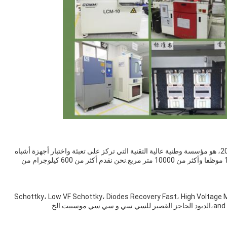
ج: نحن مقرها في قوانغدونغ، الصين، مصنع بدء من عام 2012، هو مؤسسة وطنية عالية التقنية التي تركز على تعبئة واختبار أجهزة أشباه
الموصلات الطاقة.لديها حاليا أكثر من 180 لديها أكثر من 180 موظفا وأكثر من 10000 متر مربع.نحن نقدم أكثر من 600 كيلوجرام من
رئيسية القائمة Schottky، Low VF Schottky، Diodes Recovery Fast، High Voltage Mosfet، Medium
يت الخ.