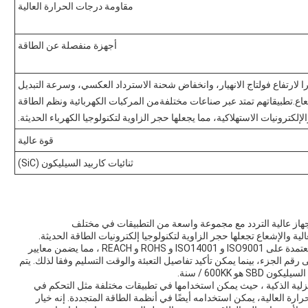
مقاومة درجات الحرارة العالية
أجهزة منفصلة عن الطاقة
را لارتفاع فولتاج الانهيار، وانخفاض شحنة الاسترداد العكسي، وسرعة التبديل
عاع.تطبيقاتهم تمتد عبر صناعات مختلفةمن المركبات الكهربائية ونظم الطاقة
لكترونيات الاستهلاكية، مما يجعلها حجر الزاوية لتكنولوجيا الكهرباء الحديثة.
قوة عالية
ثنائيات كاربيد السيليكون (SiC)
 منفصل للطاقة، هو جهاز عالية التردد مع مجموعة واسعة من التطبيقات في مختلف
 والإشعاع تجعلها حجر الزاوية لتكنولوجيا إلكترونيات الطاقة الحديثة.
تم تصنيع Lingxun Silicon Carbide SBD في الصين وهي معتمدة على ISO9001 و ISO14001 و ROHS و REACH ، مما يضمن معايير
 رقم الجزء، بينما يمكن تأكيد تفاصيل التعبئة والوقت التسليم وفقا لذلك. يتم
Lingxun Silicon Carbid للأجهزة المنزلية الذكية ، حيث يمكن استخدامها في تطبيقات مختلفة مثل التحكم في
ة العالية، يمكن استخدامه أيضًا في أنظمة الطاقة المتجددة. إنه خيار