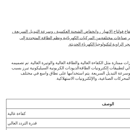
تفاع فولتاج الانهيار ، وانخفاض الشحنة العكسية ، وسرعة التبديل السريعة ،
بر صناعات مختلفةمن المركبات الكهربائية ونظم الطاقة المتجددة إلى
 الزاوية لتكنولوجيا الكهرباء الحديثة.
و ثنائي أداء عالي مع ميزات ممتازة مثل الكفاءة العالية والطاقة العالية والوتيرة العالية. تم تصميمه
الي لتطبيقات إلكترونيات الطاقةالديودات الكربونية السيليكونية تبرز بسبب
 ، وسرعة التبديل السريعة. يتم استخدامها على نطاق واسع في مختلف
محركات الصناعية، والإلكترونيات الاستهلاكية.
الوصف
كفاءة عالية
قدرة التردد العالي