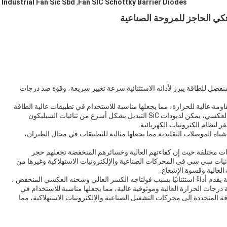
Industrial Fan Sic Sbd
,
Fan SIC Schottky Barrier Diodes
كي الحاجز للمروحة الصناعية
 الحاجز) هو جهاز منفصل للطاقة يبرز لأدائه الاستثنائية.سرعة تغيير سريعة، وقوة ضد درجات
دة تظهر مقاومة عالية للحرارة، مما يجعلها مناسبة للاستخدام في تطبيقات عالية الطاقة
في ظروف تشغيل قاسية.بسبب انخفاض رسوم الاسترداد العكسي، يمكن لديودات SiC التبديل بشكل أسرع من ثنائيات السيليكون
 لنظام الكترونيات الكهربائية.
ة مع أشباه الموصلات التقليدية.مما يجعلها مثالية للتطبيقات في مجال الطيران،
ات مختلفة.حيث إن كفاءتهم العالية وخسائرهم المنخفضة تجعلهم حجر
ثنائيات سي سي في المحركات الصناعية والإلكترونيات الاستهلاكية وغيرها من
العالية وقسوة الإشعاع.
نفصل للطاقة يقدم أداءً استثنائيًا بسبب فولتاجه الكسر العالي وشحنه العكسي المنخفض ،
رجات الحرارة العالية وموثوقية عالية، مما يجعلها مناسبة للاستخدام في
المتجددة إلى محركات التشغيل الصناعية والإلكترونيات الاستهلاكية، مما