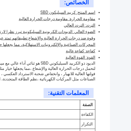
الخصائص:
اسم المنتج: كربيد السيليكون SBD
مقاومة الحرارة: مقاومة درجات الحرارة العالية
التردد: التردد العالي
الضوء العالي: الديودات الكربونية السيليكونية تبرز نظرا لار
وقوة ضد درجات الحرارة العالية والإشعاع.تطبيقاتهم تمتد ع
المحركات الصناعية والإلكترونيات الاستهلاكية، مما يجعلها حجر
كفاءة: كفاءة عالية
القوة: القوة العالية
الديود ذو الكربيد السيليكوني SBD ه
لتحمل درجات الحرارة العالية والإشعاع ،مما يجعلها خيار مث
فولتها العالية للانهيار ، وانخفاض شحنة الاسترداد العكسي
الصناعات مثل المركبات الكهربائية ،نظم الطاقة المتجددة، ال
المعلمات التقنية:
الصفة
الكفاءة
التكرار