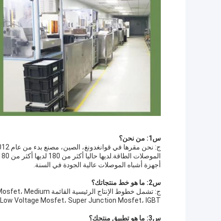
س1: من نحن؟
أجهزة أشباه الموصلات عالية الجودة في السنة.
س2: ما هو خط منتجاتك؟
ج: تشمل خطوط الإنتاج ال
and Low Voltage Mosfet، Super Junction Mosfet، IGBT،الديود الحاجز القصير للسي سي و سي سي موسب
س3: ما هو تطبيق منتجك؟