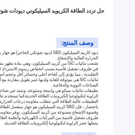
حل تردد الطاقة الكربويد السيليكوني ديودات شوت
وصف المنتج:
ديود كاربيد السيليكون SBD (ديود شوتكي
الحرارة العالية والإشعاع.
صُنعت ثنائيات SiC من كربيد السيليكون، وهي ما
التقليدية ، مما يؤدي إلى كفاءة أعلى وخسائر أقل وحجم أصغر
ثنائيات SiC هي موثوقة للغاية ولديها عمر طويل مقارن
الصناعات النووية والدفاعية.
تطبيقات ثنائيات سيكو هي واسعة ومتنوعة، وتمتد عبر صناع
الزاوية لتكنولوجيا إلكترونيات الطاقة الحديثةكما تستخدم 
التطبيقات عالية الطاقة التي تتطلب مقاومة درجات الحرارة 
باختصار ، فإن SBD كربيد السيليكون هو جهاز م
وقسوة الإشعاع.مصنوعة من كربيد السيليكون، يوفر مقاومة د
ظروف تشغيل قاسية.من المركبات الكهربائية وأنظمة الطاقة 
يجعلها حجر الزاوية لتكنولوجيا إلكترونيات الطاقة الحديثة.