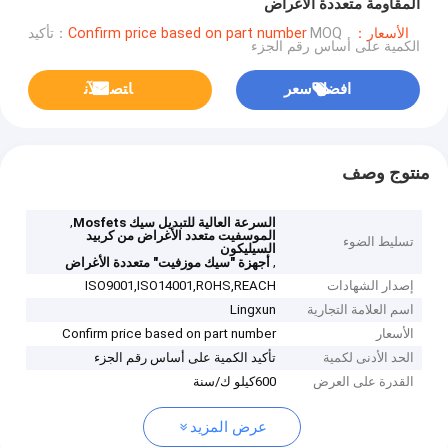
المقاومة متعددة الأغراض
الأسعار：Confirm price based on part number
MOQ：تأكيد
الكمية على أساس رقم الجزء
افضل سعر
ﺎﺘﺼﻟ ﺍﻶﻧ
منتوج وصف
,
السرعة العالية للتبديل سيك Mosfets
الموسفيت متعدد الأغراض من كربيد
تسليط الضوء
السيليكون
,
أجهزة "سيك موزفيت" متعددة الأغراض
إصدار الشهادات
ISO9001,ISO14001,ROHS,REACH
اسم العلامة التجارية
Lingxun
الأسعار
Confirm price based on part number
الحد الأدنى لكمية
تأكيد الكمية على أساس رقم الجزء
القدرة على العرض
600كيلو ك/سنة
عرض المزيد