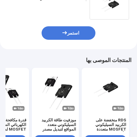
الأغراض
استمر
المنتجات الموصى بها
RDS منخفضة على
موزفيت طاقة الكربيد
قدرة مكافحة التي
الكربيد السيليكوني
السيليكوني متعدد
الكهربائي السيل
MOSFET متعددة
المواقع لتبديل مصدر
MOSFET ل
الأغراض للسائق
الطاقة
البطارية