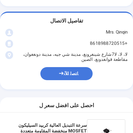
تفاصيل الاتصال
Mrs. Qinqin
+8618988720515
لا، لا، لا7شارع شينغرونغ، مدينة شي جيه، مدينة دونغغوان،
مقاطعة قوانغدونغ، الصين
ﺎﺘﺼﻟ ﺍﻶﻧ
احصل على افضل سعر ل
سرعة التبديل العالية كربيد السيليكون
MOSFET منخفضة المقاومة متعددة