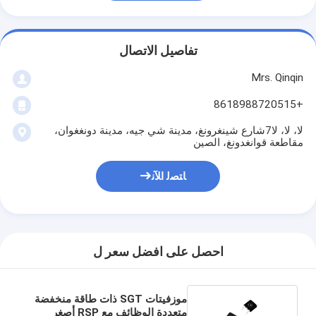
تفاصيل الاتصال
Mrs. Qinqin
+8618988720515
لا، لا، لا7شارع شينغرونغ، مدينة شي جيه، مدينة دونغغوان،
مقاطعة قوانغدونغ، الصين
ﺎﺘﺼﻟ ﺍﻶﻧ
احصل على افضل سعر ل
موزفيتات SGT ذات طاقة منخفضة
متعددة الوظائف مع RSP أصغر