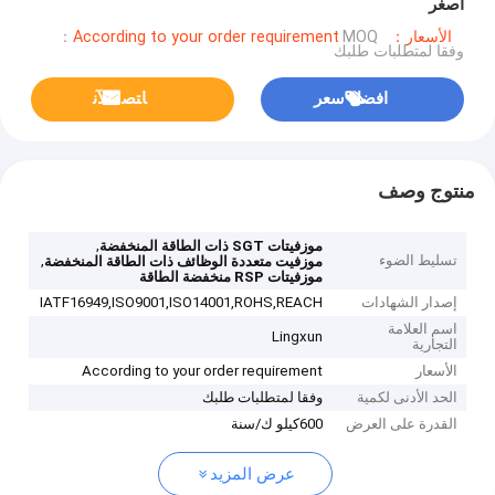
أصغر
الأسعار：According to your order requirement
MOQ：
وفقا لمتطلبات طلبك
افضل سعر
ﺎﺘﺼﻟ ﺍﻶﻧ
منتوج وصف
,
موزفيتات SGT ذات الطاقة المنخفضة
تسليط الضوء
,
موزفيت متعددة الوظائف ذات الطاقة المنخفضة
موزفيتات RSP منخفضة الطاقة
إصدار الشهادات
IATF16949,ISO9001,ISO14001,ROHS,REACH
اسم العلامة
Lingxun
التجارية
الأسعار
According to your order requirement
الحد الأدنى لكمية
وفقا لمتطلبات طلبك
القدرة على العرض
600كيلو ك/سنة
عرض المزيد