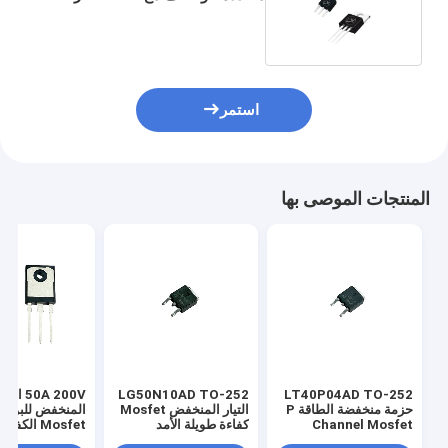
استمر
المنتجات الموصى بها
LT40P04AD TO-252
LG50N10AD TO-252
50A 200V ال
حزمة منخفضة الطاقة P
التيار المنخفض Mosfet
المنخفض للبوابة
Channel Mosfet
كفاءة طويلة الأمد
Mosfet الكفاءة العالية
لتطبيق PWM