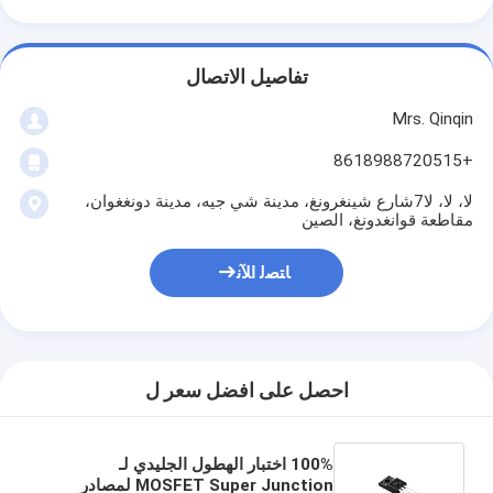
تفاصيل الاتصال
Mrs. Qinqin
+8618988720515
لا، لا، لا7شارع شينغرونغ، مدينة شي جيه، مدينة دونغغوان،
مقاطعة قوانغدونغ، الصين
ﺎﺘﺼﻟ ﺍﻶﻧ
احصل على افضل سعر ل
100% اختبار الهطول الجليدي لـ
MOSFET Super Junction لمصادر