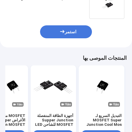
الطاقة لخوادم الاتصالات
استمر
المنتجات الموصى بها
التبديل السريع لـ
أجهزة الطاقة المنفصلة
MOSFET متعد
MOSFET Super
Supper Junction
الأغراض Super
Junction Cool Mos
MOSFET للشاحن LED
tion MOSFET
لتحميل كومة
الصناعية المستد