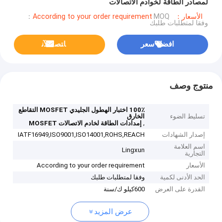
لمصادر الطاقة لخوادم الاتصالات
الأسعار：According to your order requirement
MOQ：
وفقا لمتطلبات طلبك
افضل سعر
ﺎﺘﺼﻟ ﺍﻶﻧ
منتوج وصف
100٪ اختبار الهطول الجليدي MOSFET التقاطع
تسليط الضوء
الخارق
,
إمدادات الطاقة لخادم الاتصالات MOSFET
إصدار الشهادات
IATF16949,ISO9001,ISO14001,ROHS,REACH
اسم العلامة
Lingxun
التجارية
الأسعار
According to your order requirement
الحد الأدنى لكمية
وفقا لمتطلبات طلبك
القدرة على العرض
600كيلو ك/سنة
عرض المزيد