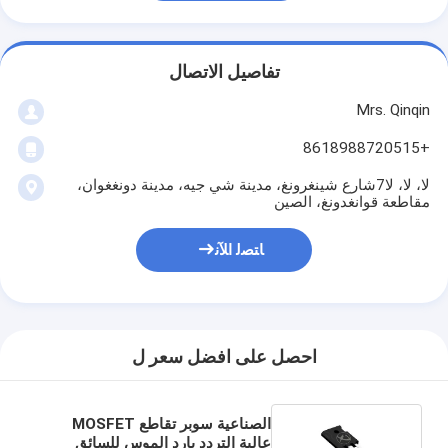
تفاصيل الاتصال
Mrs. Qinqin
+8618988720515
لا، لا، لا7شارع شينغرونغ، مدينة شي جيه، مدينة دونغغوان،
مقاطعة قوانغدونغ، الصين
ﺎﺘﺼﻟ ﺍﻶﻧ
احصل على افضل سعر ل
الصناعية سوبر تقاطع MOSFET
عالية التردد بارد الموس للسائق