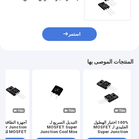
استمر
المنتجات الموصى بها
100% اختبار الهطول
التبديل السريع لـ
أجهزة الطاقة ال
الجليدي لـ MOSFET
MOSFET Super
pper Junction
Super Junction
Junction Cool Mos
MOSFET للشاحن LED
لمصادر الطاقة لخوادم
لتحميل كومة