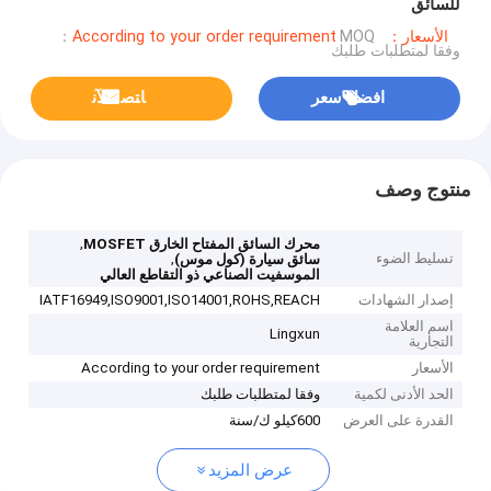
للسائق
الأسعار：According to your order requirement
MOQ：
وفقا لمتطلبات طلبك
افضل سعر
ﺎﺘﺼﻟ ﺍﻶﻧ
منتوج وصف
,
محرك السائق المفتاح الخارق MOSFET
تسليط الضوء
,
سائق سيارة (كول موس)
الموسفيت الصناعي ذو التقاطع العالي
إصدار الشهادات
IATF16949,ISO9001,ISO14001,ROHS,REACH
اسم العلامة
Lingxun
التجارية
الأسعار
According to your order requirement
الحد الأدنى لكمية
وفقا لمتطلبات طلبك
القدرة على العرض
600كيلو ك/سنة
عرض المزيد