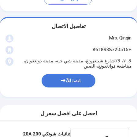
تفاصيل الاتصال
Mrs. Qinqin
+8618988720515
لا، لا، لا7شارع شينغرونغ، مدينة شي جيه، مدينة دونغغوان،
مقاطعة قوانغدونغ، الصين
ﺎﺘﺼﻟ ﺍﻶﻧ
احصل على افضل سعر ل
ثنائيات شوتكي 20A 200