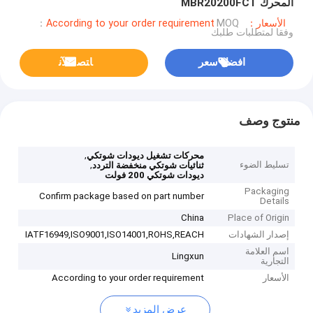
المحرك MBR20200FCT
الأسعار：According to your order requirement
MOQ：
وفقا لمتطلبات طلبك
افضل سعر
ﺎﺘﺼﻟ ﺍﻶﻧ
منتوج وصف
,
محركات تشغيل ديودات شوتكي
تسليط الضوء
,
ثنائيات شوتكي منخفضة التردد
ديودات شوتكي 200 فولت
Packaging
Confirm package based on part number
Details
China
Place of Origin
إصدار الشهادات
IATF16949,ISO9001,ISO14001,ROHS,REACH
اسم العلامة
Lingxun
التجارية
الأسعار
According to your order requirement
عرض المزيد