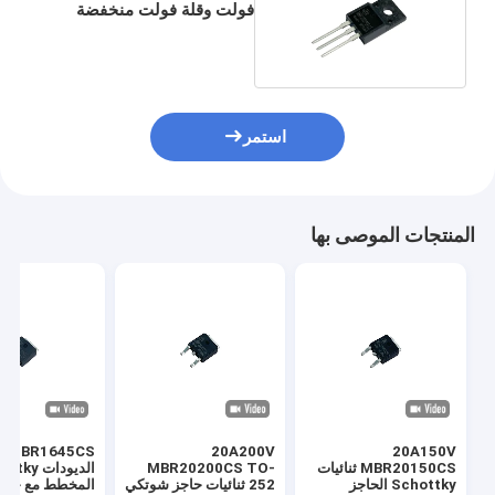
فولت وقلة فولت منخفضة
للجهاز المحرك
MBR20200FCT
استمر
المنتجات الموصى بها
20A200V
20A150V
MBR20150CS ثنائيات
MBR20200CS TO-
الديودات ky
Schottky الحاجز
252 ثنائيات حاجز شوتكي
المخطط مع خسائ