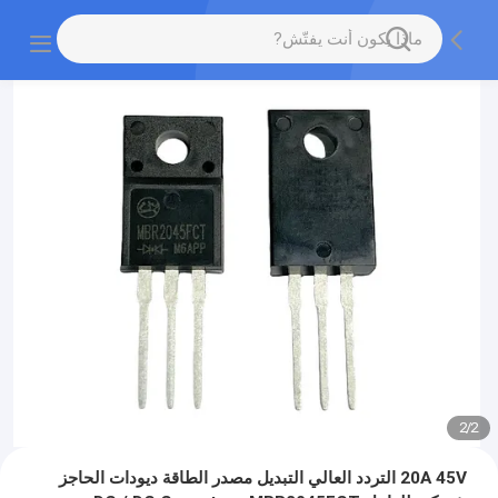
2
/
2
20A 45V التردد العالي التبديل مصدر الطاقة ديودات الحاجز