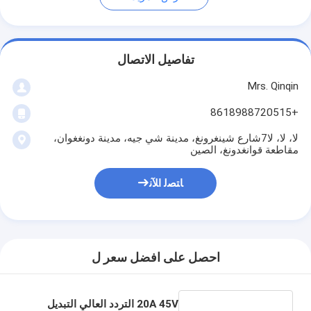
تفاصيل الاتصال
Mrs. Qinqin
+8618988720515
لا، لا، لا7شارع شينغرونغ، مدينة شي جيه، مدينة دونغغوان،
مقاطعة قوانغدونغ، الصين
ﺎﺘﺼﻟ ﺍﻶﻧ
احصل على افضل سعر ل
20A 45V التردد العالي التبديل