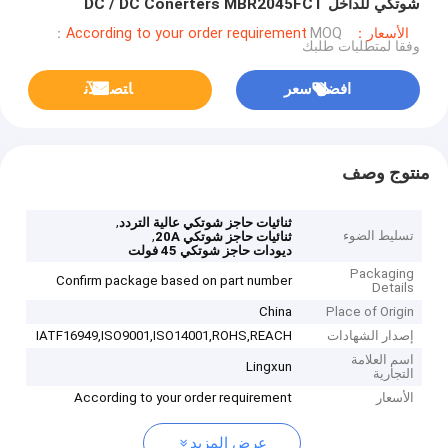
شوتكي للداخل DC / DC Conerters MBR2045FCT
الأسعار：According to your order requirement
MOQ：
وفقا لمتطلبات طلبك
افضل سعر
ﺎﺘﺼﻟ ﺍﻶﻧ
منتوج وصف
,
ثنائيات حاجز شوتكي عالية التردد
تسليط الضوء
,
ثنائيات حاجز شوتكي 20A
ديودات حاجز شوتكي 45 فولت
Packaging
Confirm package based on part number
Details
China
Place of Origin
إصدار الشهادات
IATF16949,ISO9001,ISO14001,ROHS,REACH
اسم العلامة
Lingxun
التجارية
الأسعار
According to your order requirement
عرض المزيد