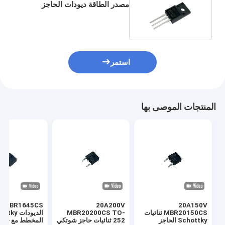
مصدر الطاقة ديودات الحاجز
شوتكي للداخل DC / DC
Conerters MBR2045FCT
استمر
المنتجات الموصى بها
20A200V
20A150V
MBR20150CS ثنائيات
MBR20200CS TO-
الديودات ky
Schottky الحاجز
252 ثنائيات حاجز شوتكي
المخطط مع خسائ