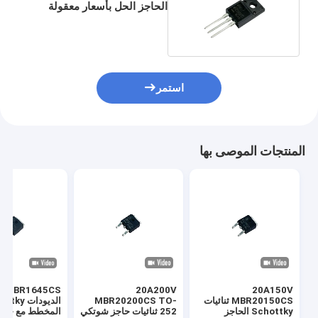
الحاجز الحل بأسعار معقولة
لحماية القطبية
MBR20100FCT
استمر
المنتجات الموصى بها
20A200V
20A150V
MBR20150CS ثنائيات
MBR20200CS TO-
الديودات ky
Schottky الحاجز
252 ثنائيات حاجز شوتكي
المخطط مع خسائ