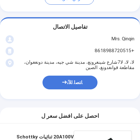
تفاصيل الاتصال
Mrs. Qinqin
+8618988720515
لا، لا، لا7شارع شينغرونغ، مدينة شي جيه، مدينة دونغغوان،
مقاطعة قوانغدونغ، الصين
ﺎﺘﺼﻟ ﺍﻶﻧ
احصل على افضل سعر ل
20A100V ثنائيات Schottky