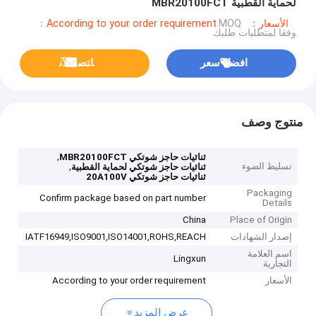
لحماية القطبية MBR20100FCT
الأسعار：According to your order requirement
MOQ：
وفقا لمتطلبات طلبك
افضل سعر
ﺎﺘﺼﻟ ﺍﻶﻧ
منتوج وصف
,
ثنائيات حاجز شوتكي MBR20100FCT
تسليط الضوء
,
ثنائيات حاجز شوتكي لحماية القطبية
ثنائيات حاجز شوتكي 20A100V
Packaging
Confirm package based on part number
Details
China
Place of Origin
إصدار الشهادات
IATF16949,ISO9001,ISO14001,ROHS,REACH
اسم العلامة
Lingxun
التجارية
الأسعار
According to your order requirement
عرض المزيد