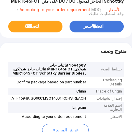
Schottky الحاجز لمحول DC / DC على متن MBR1645FCT
الأسعار：According to your order requirement
MOQ：
وفقا لمتطلبات طلبك
افضل سعر
ﺎﺘﺼﻟ ﺍﻶﻧ
منتوج وصف
16A450V ثنائيات حاجز
تسليط الضوء
شوتكي،MBR1645FCT ثنائيات حاجز شوتكي،
,
MBR1645FCT Schottky Barrier Diodes
Packaging
Confirm package based on part number
Details
China
Place of Origin
إصدار الشهادات
IATF16949,ISO9001,ISO14001,ROHS,REACH
اسم العلامة
Lingxun
التجارية
الأسعار
According to your order requirement
عرض المزيد