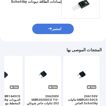
إمدادات الطاقة ديودات Schottky
الحاجز لمحول DC / DC على متن
MBR1645FCT
استمر
المنتجات الموصى بها
20A200V
20A150V
MBR20150CS ثنائيات
MBR20200CS TO-
الديودات ky
Schottky الحاجز
252 ثنائيات حاجز شوتكي
المخطط مع خسائ