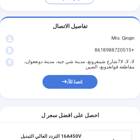
تفاصيل الاتصال
Mrs. Qinqin
+8618988720515
لا، لا، لا7شارع شينغرونغ، مدينة شي جيه، مدينة دونغغوان،
مقاطعة قوانغدونغ، الصين
ﺎﺘﺼﻟ ﺍﻶﻧ
احصل على افضل سعر ل
16A450V التردد العالي التبديل