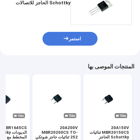
Schottky الحاجز للاتصالات
اللاسلكية MBR20150CT
استمر
المنتجات الموصى بها
20A200V
20A150V
MBR20150CS ثنائيات
MBR20200CS TO-
الديودات ky
Schottky الحاجز
252 ثنائيات حاجز شوتكي
المخطط مع خسائ