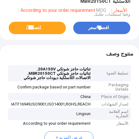
اللاسلكية MBR20150CT
الأسعار：According to your order requirement
MOQ：
وفقا لمتطلبات طلبك
افضل سعر
ﺎﺘﺼﻟ ﺍﻶﻧ
منتوج وصف
,
ثنائيات حاجز شوتكي 20A150V
تسليط الضوء
,
ثنائيات حاجز شوتكي MBR20150CT
الاتصالات اللاسلكية ديودات حاجز شوتكي
Packaging
Confirm package based on part number
Details
China
Place of Origin
إصدار الشهادات
IATF16949,ISO9001,ISO14001,ROHS,REACH
اسم العلامة
Lingxun
التجارية
الأسعار
According to your order requirement
عرض المزيد