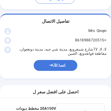
تفاصيل الاتصال
Mrs. Qinqin
+8618988720515
لا، لا، لا7شارع شينغرونغ، مدينة شي جيه، مدينة دونغغوان،
مقاطعة قوانغدونغ، الصين
ﺎﺘﺼﻟ ﺍﻶﻧ
احصل على افضل سعر ل
20A150V مخطط ديودات