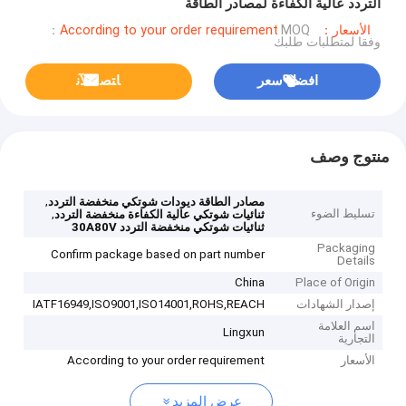
التردد عالية الكفاءة لمصادر الطاقة
الأسعار：According to your order requirement
MOQ：
وفقا لمتطلبات طلبك
افضل سعر
ﺎﺘﺼﻟ ﺍﻶﻧ
منتوج وصف
,
مصادر الطاقة ديودات شوتكي منخفضة التردد
تسليط الضوء
,
ثنائيات شوتكي عالية الكفاءة منخفضة التردد
ثنائيات شوتكي منخفضة التردد 30A80V
Packaging
Confirm package based on part number
Details
China
Place of Origin
إصدار الشهادات
IATF16949,ISO9001,ISO14001,ROHS,REACH
اسم العلامة
Lingxun
التجارية
الأسعار
According to your order requirement
عرض المزيد