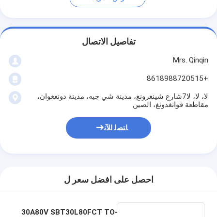
تفاصيل الاتصال
Mrs. Qinqin
+8618988720515
لا، لا، لا7شارع شينغرونغ، مدينة شي جيه، مدينة دونغغوان،
مقاطعة قوانغدونغ، الصين
ﺎﺘﺼﻟ ﺍﻶﻧ
احصل على افضل سعر ل
30A80V SBT30L80FCT TO-