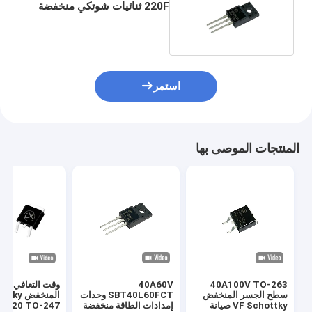
220F ثنائيات شوتكي منخفضة
التردد عالية الكفاءة لمصادر
الطاقة
استمر
المنتجات الموصى بها
40A100V TO-263
40A60V
وقت التعافي ال
سطح الجسر المنخفض
SBT40L60FCT وحدات
المنخفض 
VF Schottky صيانة
إمدادات الطاقة منخفضة
-220 TO-247