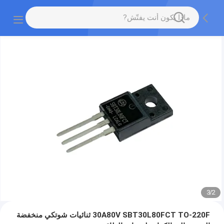
3
/
2
30A80V SBT30L80FCT TO-220F ثنائيات شوتكي منخفضة