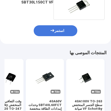
SBT30L150CT VF
منخفضة Schottky لتبديل
مصدر الطاقة
استمر
المنتجات الموصى بها
40A100V TO-263
40A60V
وقت التعافي ال
سطح الجسر المنخفض
SBT40L60FCT وحدات
المنخفض 
VF Schottky صيانة
إمدادات الطاقة منخفضة
-220 TO-247