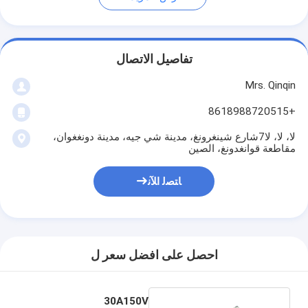
تفاصيل الاتصال
Mrs. Qinqin
+8618988720515
لا، لا، لا7شارع شينغرونغ، مدينة شي جيه، مدينة دونغغوان،
مقاطعة قوانغدونغ، الصين
ﺎﺘﺼﻟ ﺍﻶﻧ
احصل على افضل سعر ل
30A150V