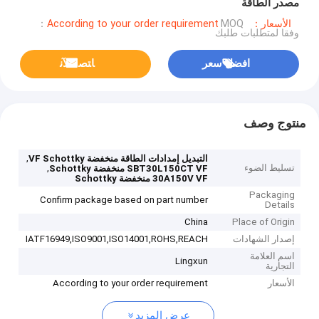
مصدر الطاقة
الأسعار：According to your order requirement
MOQ：
وفقا لمتطلبات طلبك
افضل سعر
ﺎﺘﺼﻟ ﺍﻶﻧ
منتوج وصف
,
التبديل إمدادات الطاقة منخفضة VF Schottky
تسليط الضوء
,
SBT30L150CT VF منخفضة Schottky
30A150V VF منخفضة Schottky
Packaging
Confirm package based on part number
Details
China
Place of Origin
إصدار الشهادات
IATF16949,ISO9001,ISO14001,ROHS,REACH
اسم العلامة
Lingxun
التجارية
الأسعار
According to your order requirement
عرض المزيد