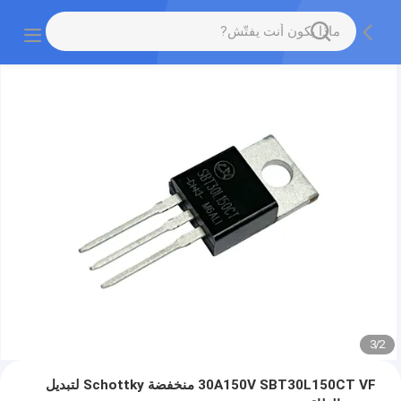
3
/
2
30A150V SBT30L150CT VF منخفضة Schottky لتبديل