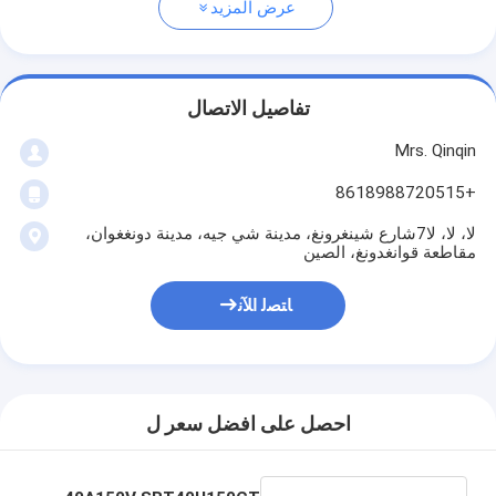
عرض المزيد
تفاصيل الاتصال
Mrs. Qinqin
+8618988720515
لا، لا، لا7شارع شينغرونغ، مدينة شي جيه، مدينة دونغغوان،
مقاطعة قوانغدونغ، الصين
ﺎﺘﺼﻟ ﺍﻶﻧ
احصل على افضل سعر ل