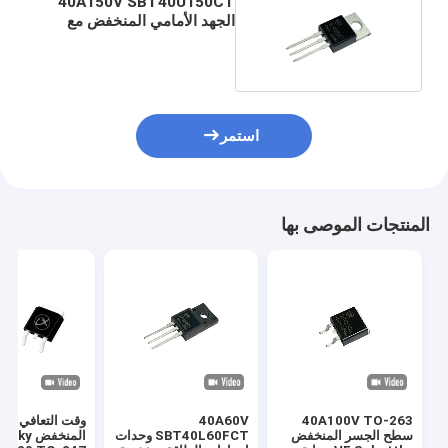
40A150V SBT40U150CT
الجهد الأمامي المنخفض مع
قدرة عالية على الموجات
الأمامية
استمر
المنتجات الموصى بها
40A100V TO-263
40A60V
وقت التعافي ال
سطح الجسر المنخفض
SBT40L60FCT وحدات
المنخفض 