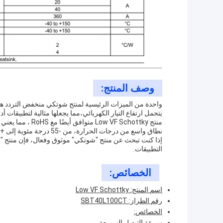
وصف المنتج:
واحدة من الميزات الرئيسية لمنتج شوتكي منخفض التردد هي ق
يتحمل ارتفاع التيار الكهربائي،مما يجعلها مثالية لتطبيقات أد
منتج VF Schottky
نطاق واسع من درجات الحرارة، من -55 درجة مئوية إلى + 150 درجة مئوية، مما يجعلها مناسبة للاستخدام في البيئات القاسية.
إذا كنت تبحث عن منتج "شوتكي" موثوق وفعال، فإن منتج "ش
التطبيقات.
الخصائص:
اسم المنتج: Low VF Schottky
رقم الطراز: SBT40L100CT
الخصائص:
سرعة التبديل السريعة