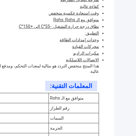
كفاءة عالية
وقت استعادة عكسية منخفض
متوافق مع الـ Rohs: Rohs
نطاق درجة حرارة التشغيل: -55°C إلى +150°C
التطبيق:
وحدات إمدادات الطاقة
محركات القيادة
مكبرات الراديو
الاتصالات اللاسلكية
هذا المنتج منخفض التردد هو مثالية لمعدات التحكم، ومدفع 
عالية.
المعلمات التقنية:
متوافق مع الـ Rohs
رقم الطراز
السمات
الحزمة