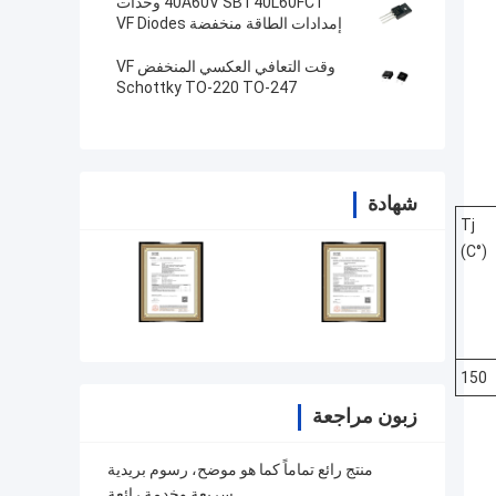
40A60V SBT40L60FCT وحدات
إمدادات الطاقة منخفضة VF Diodes
Schottky TO-220F
وقت التعافي العكسي المنخفض VF
Schottky TO-220 TO-247
للكترونيات الاستهلاكية
شهادة
Tj
(°C)
150
زبون مراجعة
منتج رائع تماماً كما هو موضح، رسوم بريدية
سريعة وخدمة رائعة