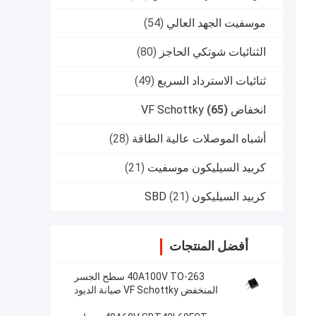
موسفيت الجهد العالي
(54)
الثنائيات شوتكي الحاجز
(80)
ثنائيات الاسترداد السريع
(49)
انخفاض VF Schottky
(65)
أشباه الموصلات عالية الطاقة
(28)
كربيد السيليكون موسفيت
(21)
كربيد السيليكون SBD
(21)
أفضل المنتجات
40A100V TO-263 سطح الجسر
المنخفض VF Schottky صيانة الديود
SBT40L100DC