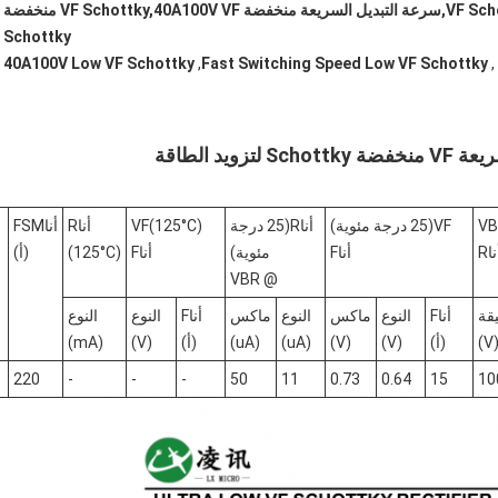
إمدادات الطاقة منخفضة VF Schottky,سرعة التبديل السريعة منخفضة VF Schottky,40A100V VF منخفضة
Schottky
40A100V Low VF Schottky
,
Fast Switching Speed Low VF Schottky
,
B
V
F
V
(25 درجة مئوية)
أنا
R
(25 درجة
(125°C)
F
V
أنا
R
أنا
FSM
نا
R
أنا
F
مئوية)
أنا
F
(125°C)
(أ)
BR
@ V
قة
أنا
F
النوع
ماكس
النوع
ماكس
أنا
F
النوع
النوع
(V
(أ)
(V)
(V)
(uA)
(uA)
(أ)
(V)
(mA)
220
-
-
-
50
11
0.73
0.64
15
10