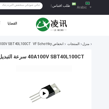
طلب اقتباس
|
Arabic
القضايا
أ
منزل
المنتجات
انخفاض VF Schottky
40A100V SBT40L100CT سرعة التبديل السريعة VF منخفضة Schottky
40A100V SBT40L100CT سرعة التبديل السريعة VF منخفضة Schottky لمصدر الطاقة