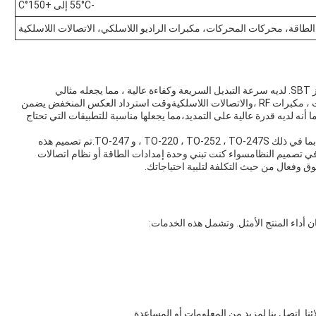
-55°C إلى +150°C
لطاقة، محركات المحركات، مكبرات الراديو اللاسلكي، الاتصالات اللاسلكية
منتج Lingxun Low VF Schottky هو جزء من سلسلة طراز SBT. لديه سرعة التبديل السريعة وكفاءة عالية ، مما يجعله مثالي
للاستخدام في وحدات إمدادات الطاقة ، محركات المحركات ، مكبرات RF ،والاتصالات اللاسلكيةوقت استرداد العكس المنخفض يضمن
أنه لديه قدرة عالية على التمديد،مما يجعلها مناسبة للتطبيقات التي تحتاج
يتوفر منتج Lingxun Low VF Schottky في حزم مختلفة ، بما في ذلك TO-220 ، TO-252 ، TO-247S ، و TO-247.تم تصميم هذه
 في تصميم النظامسواء كنت تبني وحدة إمدادات الطاقة أو نظام اتصالات
نا. اتصل بنا لمزيد من المعلومات أو المساعدة.