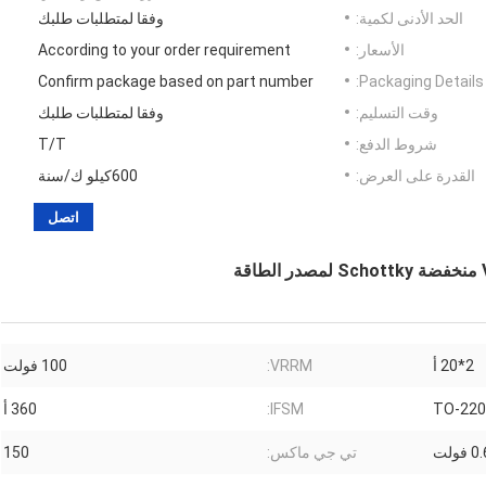
الحد الأدنى لكمية:
وفقا لمتطلبات طلبك
الأسعار:
According to your order requirement
Confirm package based on part number
Packaging Details:
وقت التسليم:
وفقا لمتطلبات طلبك
شروط الدفع:
T/T
القدرة على العرض:
600كيلو ك/سنة
اتصل
2*20 أ
VRRM:
100 فولت
TO-22
IFSM:
360 أ
فولت
تي جي ماكس:
150