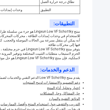
نطاق درجة حرارة العمل
التطبيق
وحدات إمدادات ا
التطبيقات:
أنه يمكن أن ينتقل بسرعة بين الحالات الموصلة والحجب. كما 
فيها إلى محركات طاقة.
الحزم لاستيعاب متطلبات التثبيت المختلفة وتوفير المرونة
لاسلكية، فإن منتج Lingxun Low VF Schottky هو حل موثوق وفعال من حيث التكلفة لتلبية احتياجاتك.
الدعم والخدمات:
يقدم منتج Low VF Schottky الدعم التقني والخدمات لضمان أداء المنتج الأمثل. وتشمل هذه الخدمات:
دعم التصميم والاستشارات لدمج المنتجات
اختبار وتحليل أداء المنتج
حل المشاكل وحل المشكلات
الوثائق التقنية والموارد
التدريب والتثقيف حول استخدام المنتج وأفضل الممارسات
فريقنا من الخبراء مكرس لتقديم خدمة استثنائية ودعم لعملائ