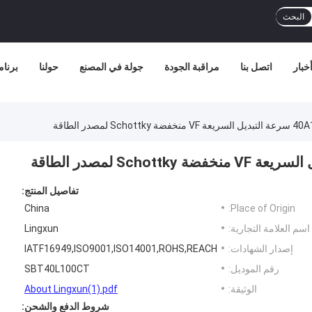
البحث
خبار
اتصل بنا
مراقبة الجودة
جولة في المصنع
حولنا
برنامج
 لمصدر الطاقة
تفاصيل المنتج:
China
Place of Origin:
اسم العلامة التجارية:
Lingxun
إصدار الشهادات:
IATF16949,ISO9001,ISO14001,ROHS,REACH
رقم الموديل:
SBT40L100CT
الوثيقة:
About Lingxun(1).pdf
شروط الدفع والشحن: