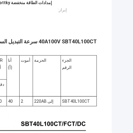
إبراز:
40A100V SBT40L100CT سرعة التبديل السريعة VF منخفضة Schottky لتزويد الطاقة
الجزء
الحزمة
أموت
أنا
R
الرقم
(أ)
أ
دقي
)
SBT40L100CT
إلى 220AB
2
40
0