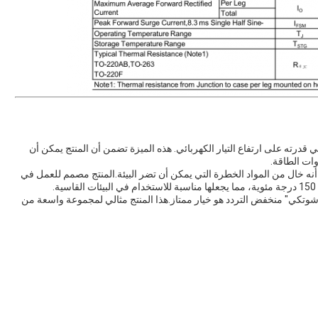
درته على ارتفاع التيار الكهربائي. هذه الميزة تضمن أن المنتج يمكن أن
وات الطاقة.
Low  متوافق أيضًا مع RoHS ، مما يعني أنه خال من المواد الخطرة التي يمكن أن تضر البيئة.المنتج مصمم للعمل في
وتكي" منخفض التردد هو خيار ممتاز.هذا المنتج مثالي لمجموعة واسعة من