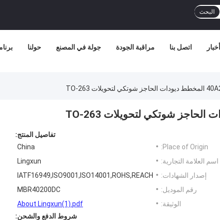
البحث
خبار
اتصل بنا
مراقبة الجودة
جولة في المصنع
حولنا
برنامج
يلات TO-263
تفاصيل المنتج:
China
Place of Origin:
اسم العلامة التجارية:
Lingxun
إصدار الشهادات:
IATF16949,ISO9001,ISO14001,ROHS,REACH
رقم الموديل:
MBR40200DC
الوثيقة:
About Lingxun(1).pdf
شروط الدفع والشحن: