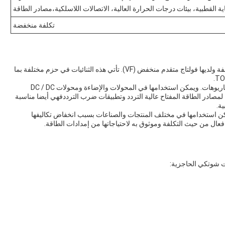
ة القطبية، بيئات درجات الحرارة العالية، الاتصالات اللاسلكية،مصادر الطاقة
تكلفة منخفضة
إن ثنائيات الحاجز شوتكي من Lingxun MBR منخفضة التكلفة ولديها فولتاج متقدم منخفض (VF). تأتي هذه الثنائيات في حزم مختلفة بما
يمكن تطبيق Lingxun SBDs في مجموعة واسعة من السيناريوهات. ويمكن استخدامها في المحولات والإضاءة ومحولات DC / DC
جعلها مثالية لمصادر الطاقة المفتاح عالية التردد وتطبيقات ضرب الترددفهي أيضا مناسبة
ة.
ددة الاستخدامات ويمكن استخدامها في مختلف المنتجات والصناعات بسبب انخفاض تكاليفها
ات شوتكي الحاجزية: