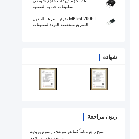
عدة حزم ديودات حاجز شوتكي
لتطبيقات حماية القطبية
MBR60200PT ضوئية سرعة التبديل
السريع منخفضة التردد لتطبيقات
السرعة
شهادة
زبون مراجعة
منتج رائع تماماً كما هو موضح، رسوم بريدية
سريعة وخدمة رائعة