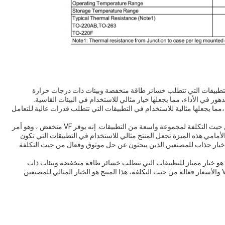
Schott من MBR هو خيار مثالي للتطبيقات التي تتطلب خسائر طاقة منخفضة وبيئات ذات درجات حرارة
 في الأداء، مما يجعلها خيار مثالي للاستخدام في البيئات القاسية.
لي،مما يجعلها مثالية للاستخدام في التطبيقات التي تتطلب قدرات عالية للتعامل
منتج Schottky Barrier Diodes من MBR هو حل فعال من حيث التكلفة لمجموعة واسعة من التطبيقات. إنه يوفر VF منخفض ، وهو أمر
أمامي.هذه الميزة تجعل المنتج مثالي للاستخدام في التطبيقات التي تكون
ه خيار جذاب للمصنعين الذين يبحثون عن حل موثوق وفعال من حيث التكلفة
في الختام ، فإن منتج Schottky Barrier Diodes من MBR هو خيار ممتاز للتطبيقات التي تتطلب خسائر طاقة منخفضة وبيئات ذات
درجات حرارة عالية وتيار تشبع عكسي مرتفع.مع انخفاض VF والأسعار فعالة من حيث التكلفة، هذا المنتج هو الخيار المثالي للمصنعين