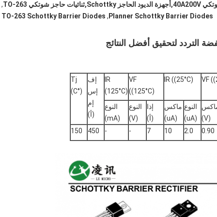
يات حاجز شوتكي TO-263
,
TO-263 Schottky Barrier Diodes
,
Planner Schottky Barrier Diodes
VF ((
IR ((25°C)
VF
IR
إف
Tj
((125°C)
(125°C)
إس
(°C)
إم
اكس
النوع
ماكس
إذا
النوع
النوع
(أ)
(V)
(uA)
(uA)
(أ)
(V)
(mA)
150
450
-
-
7
10
2.0
0.90