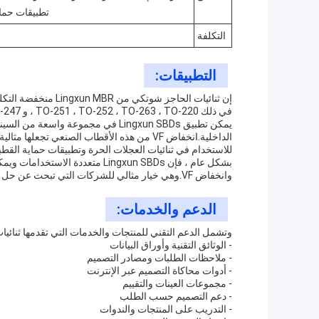
تطبيقات حماي
التكلفة
التطبيقات:
في ذلك TO-251 ، TO-252 ، TO-263 ، TO-220 ، و TO-247.
الداخلية.انخفاض VF من هذه الأقطاب الصنعي ت
للاستخدام في ثنائيات العجلات الحرة وتطبيقات حماية القطبي
بشكل عام ، فإن Lingxun SBDs متع
وانخفاض VF.وهي خيار مثالي للشركات التي تبحث عن حل فعال من حيث التكلفة وموثوق به لاحتياجاتها من إمدادات الطاقة.
الدعم والخدمات:
وتشمل الدعم التقني للمنتجات والخدمات التي تقدمها ثنائي
- الوثائق التقنية وأوراق البيانات
- ملاحظات الطلبات ومصادر التصميم
- أدوات محاكاة التصميم عبر الإنترنت
- مجموعات العينات والتقييم
- دعم التصميم حسب الطلب
- التدريب على المنتجات والندوات