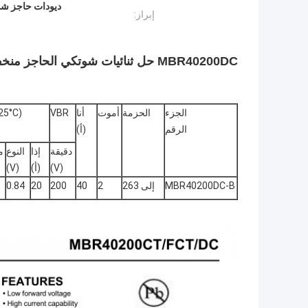
ديودات حاجز شوتكي 40A200V,أجهزة الديود الحاجز Schottky,ثنائ
إبراز:
MBR40200DC حل ثنائيات شوتكي الحاجز منخفضة التردد لتحقيق أفضل النتائج
الجزء
الحزمة
أموت
أنا
VBR
25°C)
الرقم
(أ)
دقيقة
إذا
النوع
م
(V)
(أ)
(V)
MBR40200DC-B
إلى 263
2
40
200
20
0.84