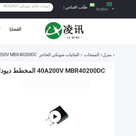
طلب اقتباس
|
Arabic
القضايا
أ
منزل
المنتجات
الثنائيات شوتكي الحاجز
40A200V MBR40200DC المخطط ديودات الحاجز شوتكي لتحو
40A200V MBR40200DC المخطط ديودات الحاجز شوتكي لتحويلات TO-263