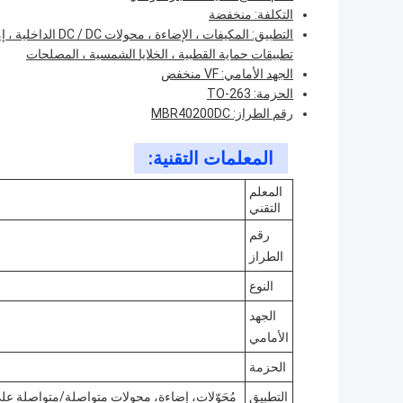
التكلفة: منخفضة
التطبيق: المكيفات ،
تطبيقات حماية القطبية ، الخلايا الشمسية ، المصلحات
الجهد الأمامي: VF منخفض
الحزمة: TO-263
رقم الطراز: MBR40200DC
المعلمات التقنية:
المعلم
التقني
رقم
الطراز
النوع
الجهد
الأمامي
الحزمة
التطبيق
مُحَوّلات، إضاءة، محولات متواصلة/متواصلة على 