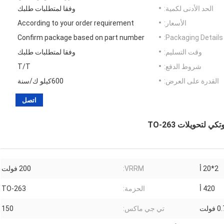
الحد الأدنى لكمية:
وفقا لمتطلبات طلبك
الأسعار:
According to your order requirement
Confirm package based on part number
Packaging Details:
وقت التسليم:
وفقا لمتطلبات طلبك
شروط الدفع:
T/T
القدرة على العرض:
600كيلو ك/سنة
اتصل
2*20 أ
VRRM:
200 فولت
420 أ
الحزمة:
TO-263
فولت
تي جي ماكس:
150