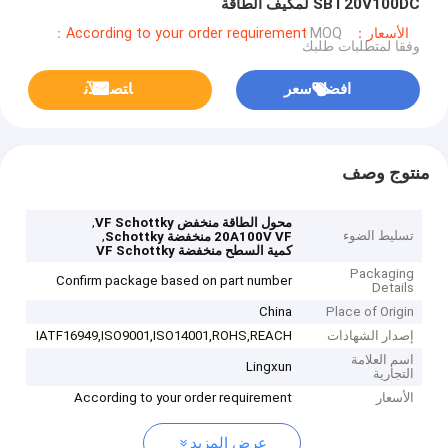
SBT20V100DC لمكيف الطاقة
الأسعار：According to your order requirement
MOQ：
وفقا لمتطلبات طلبك
افضل سعر
ﺎﺘﺼﻟ ﺍﻶﻧ
منتوج وصف
,
محول الطاقة منخفض VF Schottky
تسليط الضوء
,
20A100V VF منخفضة Schottky
كمية السطح منخفضة VF Schottky
Packaging
Confirm package based on part number
Details
China
Place of Origin
إصدار الشهادات
IATF16949,ISO9001,ISO14001,ROHS,REACH
اسم العلامة
Lingxun
التجارية
الأسعار
According to your order requirement
عرض المزيد