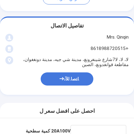
تفاصيل الاتصال
Mrs. Qinqin
+8618988720515
لا، لا، لا7شارع شينغرونغ، مدينة شي جيه، مدينة دونغغوان،
مقاطعة قوانغدونغ، الصين
ﺎﺘﺼﻟ ﺍﻶﻧ
احصل على افضل سعر ل
20A100V كمية سطحية