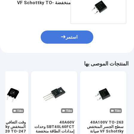
منخفضة VF Schottky TO-
263 SBT20V100DC لمكيف
الطاقة
استمر
المنتجات الموصى بها
40A100V TO-263
40A60V
وقت التعافي ال
سطح الجسر المنخفض
SBT40L60FCT وحدات
المنخفض 
VF Schottky صيانة
إمدادات الطاقة منخفضة
-220 TO-247