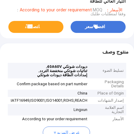
التيار العالي للطاقة
الأسعار：According to your order requirement
MOQ：
وفقا لمتطلبات طلبك
افضل سعر
ﺎﺘﺼﻟ ﺍﻶﻧ
منتوج وصف
,
ديودات شوتكي 40A60V
تسليط الضوء
,
ثنائيات شوتكي منخفضة التردد
إمدادات الطاقة ديودات شوتكي
Packaging
Confirm package based on part number
Details
China
Place of Origin
إصدار الشهادات
IATF16949,ISO9001,ISO14001,ROHS,REACH
اسم العلامة
Lingxun
التجارية
الأسعار
According to your order requirement
عرض المزيد