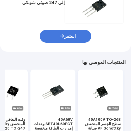
إلى 247 ضوئي شوتكي
منخفض التيار العالي للطاقة
استمر
المنتجات الموصى بها
40A100V TO-263
40A60V
وقت التعافي ال
سطح الجسر المنخفض
SBT40L60FCT وحدات
المنخفض 
VF Schottky صيانة
إمدادات الطاقة منخفضة
-220 TO-247