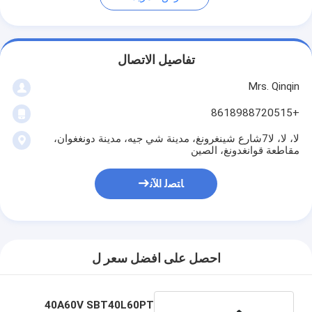
تفاصيل الاتصال
Mrs. Qinqin
+8618988720515
لا، لا، لا7شارع شينغرونغ، مدينة شي جيه، مدينة دونغغوان،
مقاطعة قوانغدونغ، الصين
ﺎﺘﺼﻟ ﺍﻶﻧ
احصل على افضل سعر ل
40A60V SBT40L60PT