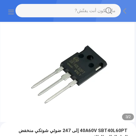
3
/
2
40A60V SBT40L60PT إلى 247 ضوئي شوتكي منخفض