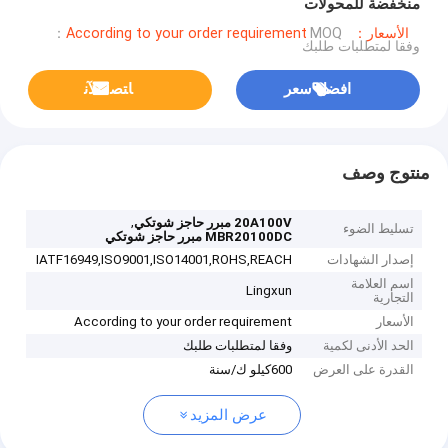
منخفضة للمحولات
الأسعار：According to your order requirement
MOQ：
وفقا لمتطلبات طلبك
افضل سعر
ﺎﺘﺼﻟ ﺍﻶﻧ
منتوج وصف
,
20A100V مبرر حاجز شوتكي
تسليط الضوء
MBR20100DC مبرر حاجز شوتكي
إصدار الشهادات
IATF16949,ISO9001,ISO14001,ROHS,REACH
اسم العلامة
Lingxun
التجارية
الأسعار
According to your order requirement
الحد الأدنى لكمية
وفقا لمتطلبات طلبك
القدرة على العرض
600كيلو ك/سنة
عرض المزيد