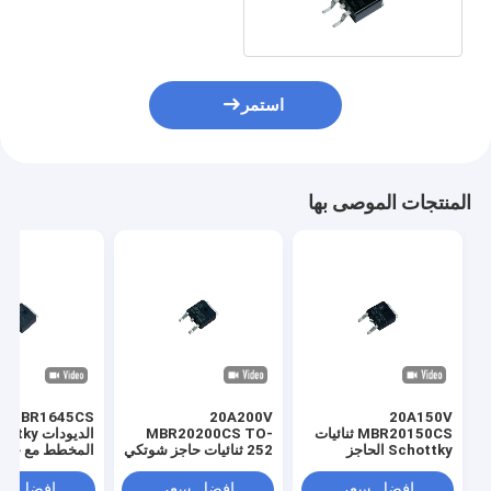
استمر
المنتجات الموصى بها
20A200V
20A150V
MBR20150CS ثنائيات
MBR20200CS TO-
الديودات ky
Schottky الحاجز
252 ثنائيات حاجز شوتكي
المخطط مع خسائ
الترددية العالية مفتاح
لمصدر طاقة مفتاح التردد
منخفضة TO-252
الطاقة مع سرعة التبديل
العالي
افضل سعر
افضل سعر
افضل سع