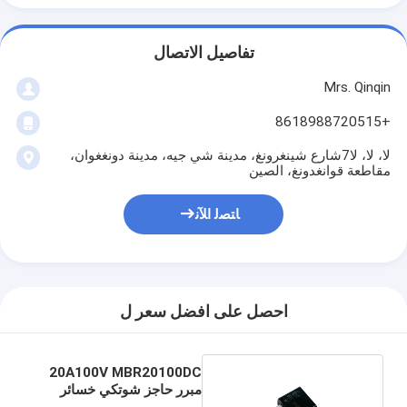
تفاصيل الاتصال
Mrs. Qinqin
+8618988720515
لا، لا، لا7شارع شينغرونغ، مدينة شي جيه، مدينة دونغغوان،
مقاطعة قوانغدونغ، الصين
ﺎﺘﺼﻟ ﺍﻶﻧ
احصل على افضل سعر ل
20A100V MBR20100DC
مبرر حاجز شوتكي خسائر
طاقة منخفضة للمحولات