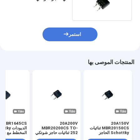
الكفاءة العالية لتزويد الطاقة
استمر
المنتجات الموصى بها
20A200V
20A150V
MBR20150CS ثنائيات
MBR20200CS TO-
الديودات ky
Schottky الحاجز
252 ثنائيات حاجز شوتكي
المخطط مع خسائ
الترددية العالية مفتاح
لمصدر طاقة مفتاح التردد
منخفضة TO-252