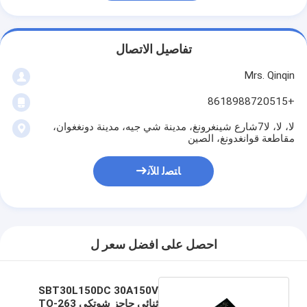
تفاصيل الاتصال
Mrs. Qinqin
+8618988720515
لا، لا، لا7شارع شينغرونغ، مدينة شي جيه، مدينة دونغغوان،
مقاطعة قوانغدونغ، الصين
ﺎﺘﺼﻟ ﺍﻶﻧ
احصل على افضل سعر ل
SBT30L150DC 30A150V
ثنائي حاجز شوتكي TO-263