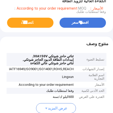
الكفاءة العالية لتزويد الطاقة
الأسعار：According to your order requirement
MOQ：
وفقا لمتطلبات طلبك
افضل سعر
ﺎﺘﺼﻟ ﺍﻶﻧ
منتوج وصف
,
ثنائي حاجز شوتكي 30A150V
تسليط الضوء
,
إمدادات الطاقة الديود الحاجز شوتكي
ثنائي حاجز شوتكي عالي الكفاءة
إصدار الشهادات
IATF16949,ISO9001,ISO14001,ROHS,REACH
اسم العلامة
Lingxun
التجارية
الأسعار
According to your order requirement
الحد الأدنى لكمية
وفقا لمتطلبات طلبك
القدرة على العرض
600كيلو ك/سنة
عرض المزيد