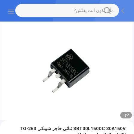
3
/
2
SBT30L150DC 30A150V ثنائي حاجز شوتكي TO-263