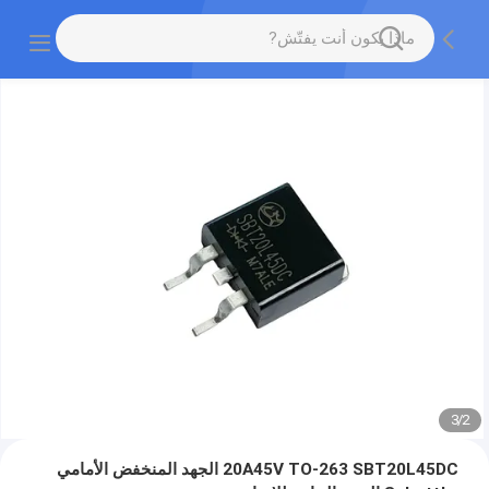
3
/
2
20A45V TO-263 SBT20L45DC الجهد المنخفض الأمامي