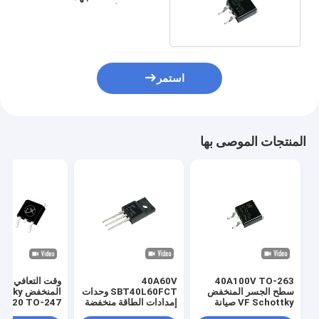
المنخفض الأمامي Schottky
الديود الحاجز للإضاءة
استمر
المنتجات الموصى بها
40A100V TO-263
40A60V
وقت التعافي ال
سطح الجسر المنخفض
SBT40L60FCT وحدات
المنخفض 
VF Schottky صيانة
إمدادات الطاقة منخفضة
-220 TO-247
الديود SBT40L100DC
VF Diodes Schottky
للكترونيات الاسته