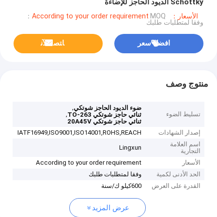
Schottky الديود الحاجز للإضاءة
الأسعار：According to your order requirement
MOQ：
وفقا لمتطلبات طلبك
افضل سعر
ﺎﺘﺼﻟ ﺍﻶﻧ
منتوج وصف
,
ضوء الديود الحاجز شوتكي
تسليط الضوء
,
ثنائي حاجز شوتكي TO-263
ثنائي حاجز شوتكي 20A45V
إصدار الشهادات
IATF16949,ISO9001,ISO14001,ROHS,REACH
اسم العلامة
Lingxun
التجارية
الأسعار
According to your order requirement
الحد الأدنى لكمية
وفقا لمتطلبات طلبك
القدرة على العرض
600كيلو ك/سنة
عرض المزيد