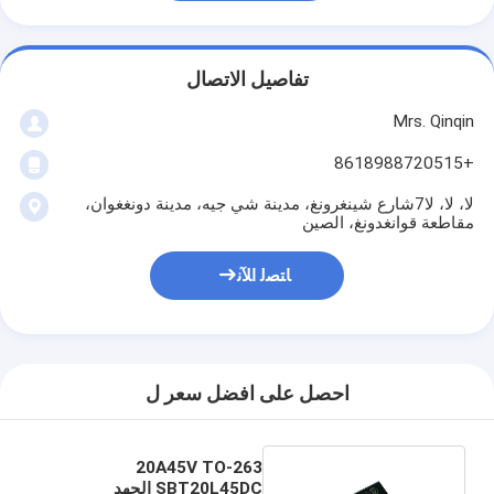
تفاصيل الاتصال
Mrs. Qinqin
+8618988720515
لا، لا، لا7شارع شينغرونغ، مدينة شي جيه، مدينة دونغغوان،
مقاطعة قوانغدونغ، الصين
ﺎﺘﺼﻟ ﺍﻶﻧ
احصل على افضل سعر ل
20A45V TO-263
SBT20L45DC الجهد