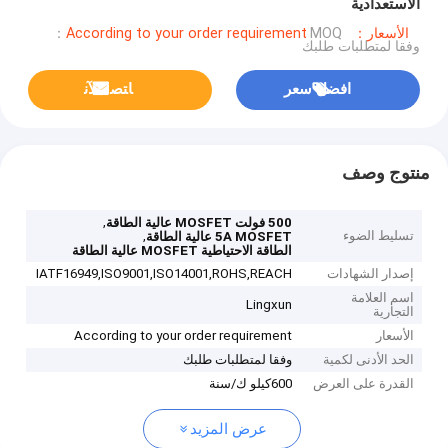
الاستعدادية
الأسعار：According to your order requirement
MOQ：
وفقا لمتطلبات طلبك
افضل سعر
ﺎﺘﺼﻟ ﺍﻶﻧ
منتوج وصف
,
500 فولت MOSFET عالية الطاقة
تسليط الضوء
,
5A MOSFET عالية الطاقة
الطاقة الاحتياطية MOSFET عالية الطاقة
إصدار الشهادات
IATF16949,ISO9001,ISO14001,ROHS,REACH
اسم العلامة
Lingxun
التجارية
الأسعار
According to your order requirement
الحد الأدنى لكمية
وفقا لمتطلبات طلبك
القدرة على العرض
600كيلو ك/سنة
عرض المزيد