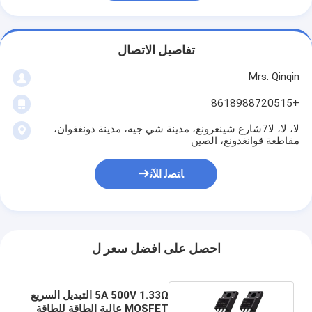
تفاصيل الاتصال
Mrs. Qinqin
+8618988720515
لا، لا، لا7شارع شينغرونغ، مدينة شي جيه، مدينة دونغغوان،
مقاطعة قوانغدونغ، الصين
ﺎﺘﺼﻟ ﺍﻶﻧ
احصل على افضل سعر ل
5A 500V 1.33Ω التبديل السريع
MOSFET عالية الطاقة للطاقة