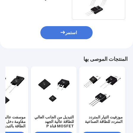
الاستعدادية
استمر
المنتجات الموصى بها
موزفيت التيار المتردد
التبديل من الجانب العالي
موسفت عالي الج
المتردد للطاقة الصناعية
للطاقة عالية الجهد
مقاومة دخل عالي
MOSFET قناة P
الطاقة بالتبديل
Mosfet