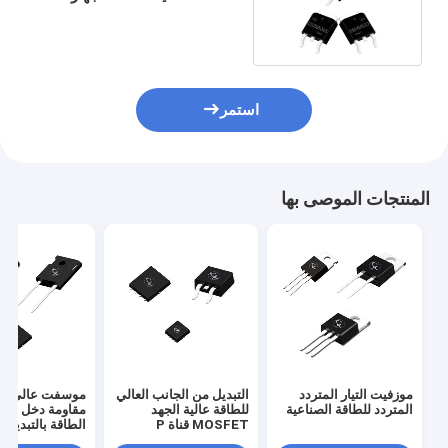
تجفيف الشعر والمحول
استمر
المنتجات الموصى بها
موزفيت التيار المتردد
التبديل من الجانب العالي
موسفت عالي الج
المتردد للطاقة الصناعية
للطاقة عالية الجهد
مقاومة دخل عالي
MOSFET قناة P
الطاقة بالتبديل
Mosfet