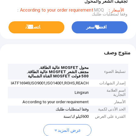
تجفيف الشعر والمحول
الأسعار：According to your order requirement
MOQ：
وفقا لمتطلبات طلبك
افضل سعر
ﺎﺘﺼﻟ ﺍﻶﻧ
منتوج وصف
,
محول MOSFET عالية الطاقة
تسليط الضوء
,
مجفف الشعر MOSFET عالية الطاقة
500 فولت MOSFET القناة الشمالية
إصدار الشهادات
IATF16949,ISO9001,ISO14001,ROHS,REACH
اسم العلامة
Lingxun
التجارية
الأسعار
According to your order requirement
الحد الأدنى لكمية
وفقا لمتطلبات طلبك
القدرة على العرض
600كيلو ك/سنة
عرض المزيد