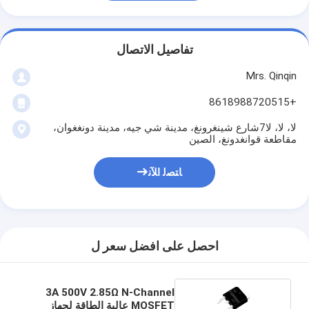
تفاصيل الاتصال
Mrs. Qinqin
+8618988720515
لا، لا، لا7شارع شينغرونغ، مدينة شي جيه، مدينة دونغغوان،
مقاطعة قوانغدونغ، الصين
ﺎﺘﺼﻟ ﺍﻶﻧ
احصل على افضل سعر ل
3A 500V 2.85Ω N-Channel
MOSFET عالية الطاقة لجهاز