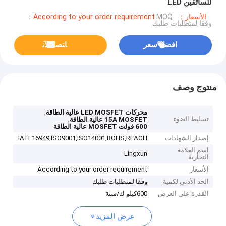
للسائقين LED
الأسعار：According to your order requirement
MOQ：
وفقا لمتطلبات طلبك
افضل سعر
ﺎﺘﺼﻟ ﺍﻶﻧ
منتوج وصف
,
محركات LED MOSFET عالية الطاقة
تسليط الضوء
,
15A MOSFET عالية الطاقة
600 فولت MOSFET عالية الطاقة
إصدار الشهادات
IATF16949,ISO9001,ISO14001,ROHS,REACH
اسم العلامة
Lingxun
التجارية
الأسعار
According to your order requirement
الحد الأدنى لكمية
وفقا لمتطلبات طلبك
القدرة على العرض
600كيلو ك/سنة
عرض المزيد