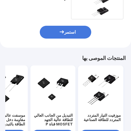
238mΩ للسائقين LED
استمر
المنتجات الموصى بها
موزفيت التيار المتردد
التبديل من الجانب العالي
موسفت عالي الج
المتردد للطاقة الصناعية
للطاقة عالية الجهد
مقاومة دخل عالي
MOSFET قناة P
الطاقة بالتبديل
Mosfet