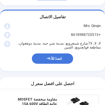
تفاصيل الاتصال
Mrs. Qinqin
+8618988720515
لا، لا، لا7شارع شينغرونغ، مدينة شي جيه، مدينة دونغغوان،
مقاطعة قوانغدونغ، الصين
ﺎﺘﺼﻟ ﺍﻶﻧ
احصل على افضل سعر ل
مقاومة منخفضة MOSFET
عالية الطاقة 15A 600V