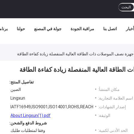
البحث
خبار
اتصل بنا
مراقبة الجودة
جولة في المصنع
حولنا
برنامج
ة نصف الموصلات ذات الطاقة العالية المنفصلة زيادة كفاءة الطاقة
اقة العالية المنفصلة زيادة كفاءة الطاقة
تفاصيل المنتج:
مكان المنشأ:
الصين
اسم العلامة التجارية:
Lingxun
إصدار الشهادات:
IATF16949,ISO9001,ISO14001,ROHS,REACH
الوثيقة:
About Lingxun(1).pdf
شروط الدفع والشحن:
الحد الأدنى لكمية:
وفقا لمتطلبات طلبك