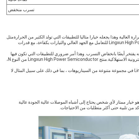
تسرب منخفض
 العالية وهذا يجعله خيارا مثاليا للتطبيقات التي تولد الكثير من الحرارةمثل
نقل الطاقة وتوزيعهاتم تصميم منتج Lingxun High Power Semiconductor للتعامل مع الجهد العالي والتيارات بكفاءة، مع قدرات
إنه يفتخر أيضًا بانخفاض التسرب. وهذا أمر ضروري للتطبيقات التي تكون فيها
كفاءة استخدام الطاقة أولوية قصوى، مثل في الأجهزة الإلكترونية الاستهلاكية.منتج Lingxun High Power Semiconductor من النوع N،
يمكن استخدام منتج Lingxun High Power Semiconductor في مجموعة متنوعة من السيناريوهات ، بما في ذلك على سبيل المثال لا
كل عام، منتج Lingxun High Power Semiconductor هو خيار ممتاز لأي شخص يحتاج إلى أشباه الموصلات عالية الجودة عالية
كد من تلبية حتى أكثر متطلبات من الاحتياجات.