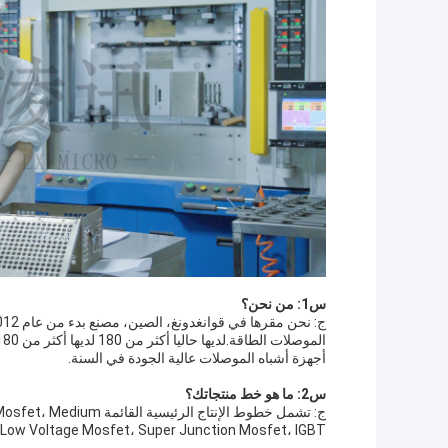
س1: من نحن؟
أجهزة أشباه الموصلات عالية الجودة في السنة.
س2: ما هو خط منتجاتك؟
ج: تشمل خطوط الإنتاج ال
and Low Voltage Mosfet، Super Junction Mosfet، IGBT،الديود الحاجز القصير للسي سي و سي سي موسب