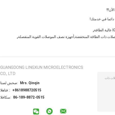
آن!!!
 دائما في خدمتك!
,
,
وصلات ذات الطاقة المنخفضة,أجهزة نصف الموصلات القوية المنفصلة
GUANGDONG LINGXUN MICROELECTRONICS
CO., LTD
Mrs. Qinqin
اتصل شخص:
+8618988720515
الهاتف ::
86-189-8872-0515
الفاكس: