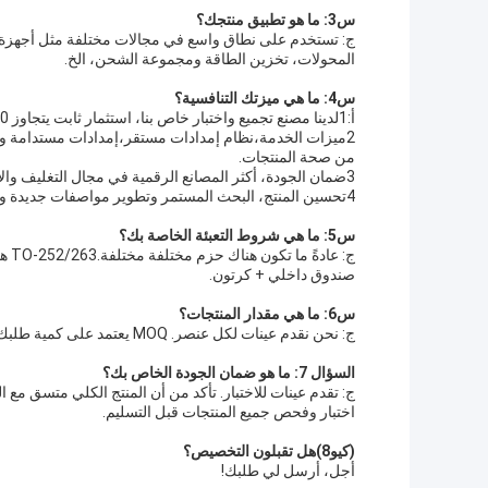
س3: ما هو تطبيق منتجك؟
المحولات، تخزين الطاقة ومجموعة الشحن، الخ.
س4: ما هي ميزتك التنافسية؟
أ:1لدينا مصنع تجميع واختبار خاص بنا، استثمار ثابت يتجاوز 70 مليون يوان.توفير أكثر من 600KK جهاز طاقة أشباه الموصلات سنويا.
2ميزات الخدمة،نظام إمدادات مستقر،إمدادات مستدامة وم
من صحة المنتجات.
3ضمان الجودة، أكثر المصانع الرقمية في مجال التغليف والاختبار، معتمدة بموجب إصدار ISO9001 2015 و IATF16949.
4تحسين المنتج، البحث المستمر وتطوير مواصفات جديدة وأشكال التعبئة والتغليف لتلبية احتياجات التطبيق من المزيد من العملاء.
س5: ما هي شروط التعبئة الخاصة بك؟
صندوق داخلي + كرتون.
س6: ما هي مقدار المنتجات؟
ج: نحن نقدم عينات لكل عنصر. MOQ يعتمد على كمية طلبك.
السؤال 7: ما هو ضمان الجودة الخاص بك؟
اختبار وفحص جميع المنتجات قبل التسليم.
(كيو8)
هل تقبلون التخصيص؟
أجل، أرسل لي طلبك!