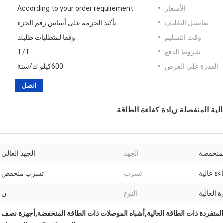
الأسعار:
According to your order requirement
تفاصيل التغليف:
تأكيد الحزمة على أساس رقم الجزء
وقت التسليم:
وفقا لمتطلبات طلبك
شروط الدفع:
T/T
القدرة على العرض:
600كيلو ك/سنة
اتصل
 المنفصلة زيادة كفاءة الطاقة
لمنخفضة
الجهد:
الجهد العالي
ءة عالية
تسرب:
تسرب منخفض
 العالية
النوع:
ن
متفردة ذات الطاقة العالية,أشباه الموصلات ذات الطاقة المنخفضة,أجهزة نصف