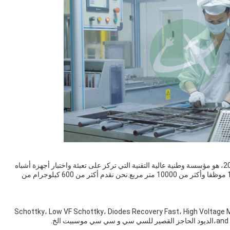
ج: نحن مقرها في قوانغدونغ، الصين، مصنع بدء من عام 2012، هو مؤسسة وطنية عالية التقنية التي تركز على تعبئة واختبار أجهزة أشباه
الموصلات الطاقة.لديها حاليا أكثر من 180 لديها أكثر من 180 موظفا وأكثر من 10000 متر مربع.نحن نقدم أكثر من 600 كيلوجرام من
رئيسية القائمة Schottky، Low VF Schottky، Diodes Recovery Fast، High Voltage Mosfet، Medium
يت الخ.