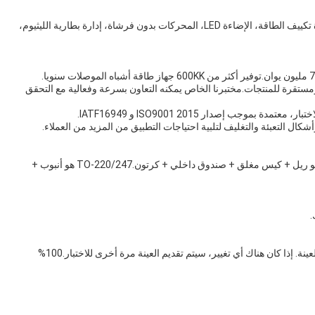
ج: تستخدم على نطاق واسع في مجالات مختلفة مثل أجهزة تكييف الطاقة، الإضاءة LED، المحركات بدون فرشاة، إدارة بطارية الليثيوم،
ستقرة للمنتجات.مختبرنا الخاص يمكنه التعاون بسرعة وفعالية مع التحقق
ج: عادةً ما تكون هناك حزم مختلفة مختلفة.TO-252/263 هو ريل + كيس مغلق + صندوق داخلي + كرتون.TO-220/247 هو أنبوب +
ج: تقدم عينات للاختبار. تأكد من أن المنتج الكلي متسق مع العينة. إذا كان هناك أي تغيير، سيتم تقديم العينة مرة أخرى للاختبار.100%