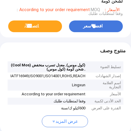
لشحن كومة
الأسعار：According to your order requirement
MOQ：
وفقا لمتطلبات طلبك
افضل سعر
ﺎﺘﺼﻟ ﺍﻶﻧ
منتوج وصف
,
(كول موس)
معدل تسرب منخفض (Cool Mos)
تسليط الضوء
,
شحن كومة (كول موس)
إصدار الشهادات
IATF16949,ISO9001,ISO14001,ROHS,REACH
اسم العلامة
Lingxun
التجارية
الأسعار
According to your order requirement
الحد الأدنى لكمية
وفقا لمتطلبات طلبك
القدرة على العرض
600كيلو ك/سنة
عرض المزيد