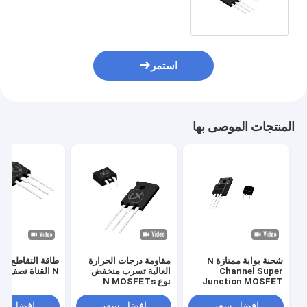
استمر
المنتجات الموصى بها
شحنة بوابة ممتازة N
مقاومة درجات الحرارة
طاقة التقاطع ال
Channel Super
العالية تسرب منخفض
N القناة نصف الموصل
Junction MOSFET
نوع N MOSFETs
4A650V LCS65R900
منخفضة سعة التقاطع
أشباه الموصلات عالية
لفعالية الطاقة المتقدمة
افضل سعر
افضل سعر
افضل سع