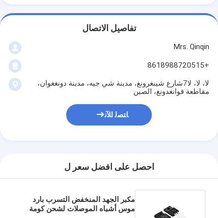
تفاصيل الاتصال
Mrs. Qinqin
+8618988720515
لا، لا، لا7شارع شينغرونغ، مدينة شي جيه، مدينة دونغغوان،
مقاطعة قوانغدونغ، الصين
ﺎﺘﺼﻟ ﺍﻶﻧ
احصل على افضل سعر ل
مكبر الجهد المنخفض التسرب بارد
موس أشباه الموصلات لشحن كومة